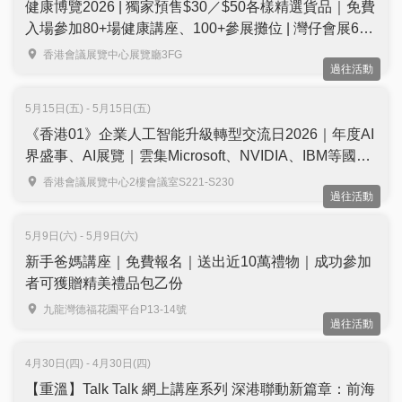
健康博覽2026 | 獨家預售$30／$50各樣精選貨品｜免費
入場參加80+場健康講座、100+參展攤位 | 灣仔會展6月
舉行
香港會議展覽中心展覽廳3FG
過往活動
5月15日(五) - 5月15日(五)
《香港01》企業人工智能升級轉型交流日2026｜年度AI
界盛事、AI展覽｜雲集Microsoft、NVIDIA、IBM等國際
品牌代表同場分享｜免費學ChatGPT、DeepSeek V4等
香港會議展覽中心2樓會議室S221-S230
過往活動
AI工具｜免費報名
5月9日(六) - 5月9日(六)
新手爸媽講座｜免費報名｜送出近10萬禮物｜成功參加
者可獲贈精美禮品包乙份
九龍灣德福花園平台P13-14號
過往活動
4月30日(四) - 4月30日(四)
【重溫】Talk Talk 網上講座系列 深港聯動新篇章：前海