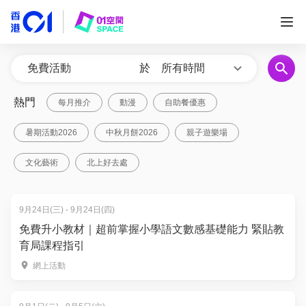
於
所有時間
熱門
每月推介
動漫
自助餐優惠
暑期活動2026
中秋月餅2026
親子遊樂場
文化藝術
北上好去處
9月24日(三) - 9月24日(四)
免費升小教材｜超前掌握小學語文數感基礎能力 緊貼教
育局課程指引
網上活動