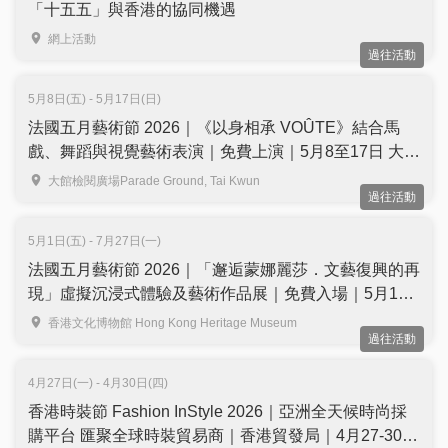
「十五五」與香港的協同機遇
網上活動
過往活動
5月8日(五) - 5月17日(日)
法國五月藝術節 2026｜《以身相承 VOÛTE》結合馬
戲、舞蹈與視覺藝術表演｜免費上演｜5月8至17日 大館
檢閱廣場
大館檢閱廣場Parade Ground, Tai Kwun
過往活動
5月1日(五) - 7月27日(一)
法國五月藝術節 2026｜「邂逅蒙娜麗莎．文藝復興的再
現」虛擬沉浸式體驗及藝術作品展｜免費入場｜5月1日
至7月27日 香港文化博物館
香港文化博物館 Hong Kong Heritage Museum
過往活動
4月27日(一) - 4月30日(四)
香港時裝節 Fashion InStyle 2026｜亞洲全天候時尚採
購平台 匯聚全球時裝貿易商｜香港貿發局｜4月27-30日