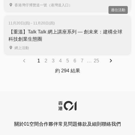
｜免費登記入場
香港灣仔博覽道一號（港灣道入口）
過往活動
11月20日(四) - 11月20日(四)
【重溫】Talk Talk 網上講座系列 — 創未來：建構全球
科技創業生態圈
網上活動
…
1
2
3
4
5
6
7
25
約 294 結果
關於01空間
合作夥伴
常見問題
條款及細則
聯絡我們