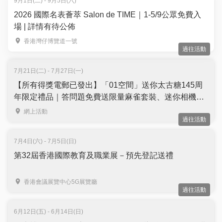
9月1日(二) - 9月5日(六)
2026 國際名表薈萃 Salon de TIME｜1-5/9公眾免費入
場 | 詳情有待公佈
香港灣仔博覽道一號
過往活動
7月21日(二) - 7月27日(一)
【所有得獎電郵已發出】「01空間」送你太古糖145周
年限定禮品｜答問題免費送限量麻雀套裝、迷你相機及
迷你環保袋｜名額10個
網上活動
過往活動
7月4日(六) - 7月5日(日)
第32屆香港國際教育及職業展－預先登記送禮
香港會議展覽中心5G展覽廳
過往活動
6月12日(五) - 6月14日(日)