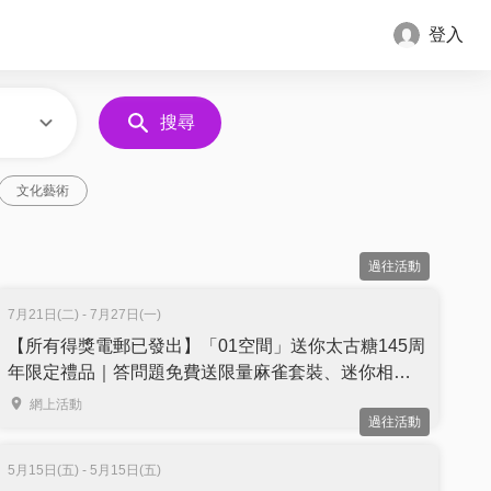
登入
搜尋
文化藝術
過往活動
7月21日(二) - 7月27日(一)
【所有得獎電郵已發出】「01空間」送你太古糖145周
年限定禮品｜答問題免費送限量麻雀套裝、迷你相機
及迷你環保袋｜名額10個
網上活動
過往活動
5月15日(五) - 5月15日(五)