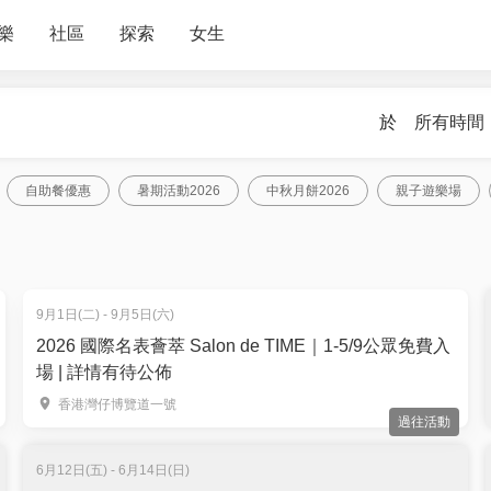
樂
社區
探索
女生
於
所有時間
自助餐優惠
暑期活動2026
中秋月餅2026
親子遊樂場
9月1日(二) - 9月5日(六)
2026 國際名表薈萃 Salon de TIME｜1-5/9公眾免費入
場 | 詳情有待公佈
香港灣仔博覽道一號
過往活動
6月12日(五) - 6月14日(日)