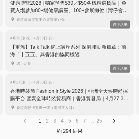
健康博覽2026 | 獨家預售$30／$50各樣精選貨品｜免
費入場參加80+場健康講座、100+參展攤位 | 灣仔會展
6月舉行
香港會議展覽中心展覽廳3FG
過往活動
4月30日(四) - 4月30日(四)
【重溫】Talk Talk 網上講座系列 深港聯動新篇章：前
海「十五五」與香港的協同機遇
網上活動
過往活動
4月27日(一) - 4月30日(四)
香港時裝節 Fashion InStyle 2026｜亞洲全天候時尚採
購平台 匯聚全球時裝貿易商｜香港貿發局｜4月27-30
日｜免費登記入場
香港灣仔博覽道一號（港灣道入口）
…
1
2
3
4
5
6
7
25
約 294 結果