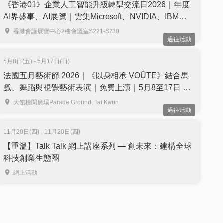
《香港01》企業人工智能升級轉型交流日2026｜年度
AI界盛事、AI展覽｜雲集Microsoft、NVIDIA、IBM等
國際品牌代表同場分享｜免費學ChatGPT、
香港會議展覽中心2樓會議室S221-S230
過往活動
DeepSeek V4等AI工具｜免費報名
5月8日(五) - 5月17日(日)
法國五月藝術節 2026｜《以身相承 VOÛTE》結合馬
戲、舞蹈與視覺藝術表演｜免費上演｜5月8至17日 大
館檢閱廣場
大館檢閱廣場Parade Ground, Tai Kwun
過往活動
11月20日(四) - 11月20日(四)
【重溫】Talk Talk 網上講座系列 — 創未來：建構全球
科技創業生態圈
網上活動