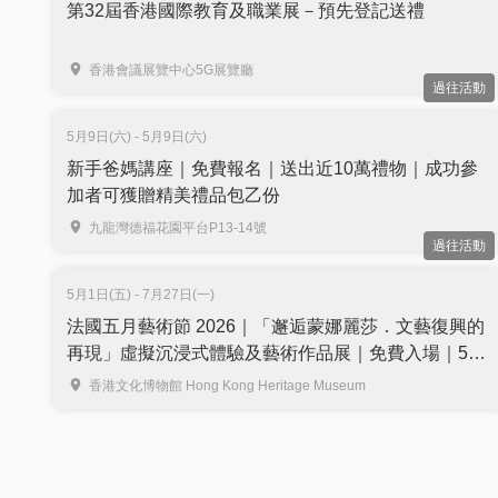
第32屆香港國際教育及職業展－預先登記送禮
香港會議展覽中心5G展覽廳
過往活動
5月9日(六) - 5月9日(六)
新手爸媽講座｜免費報名｜送出近10萬禮物｜成功參
加者可獲贈精美禮品包乙份
九龍灣德福花園平台P13-14號
過往活動
5月1日(五) - 7月27日(一)
法國五月藝術節 2026｜「邂逅蒙娜麗莎．文藝復興的
再現」虛擬沉浸式體驗及藝術作品展｜免費入場｜5月
1日至7月27日 香港文化博物館
香港文化博物館 Hong Kong Heritage Museum