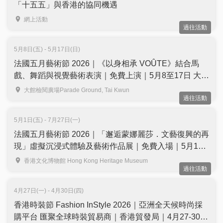
「十五五」與香港的協同機遇
網上活動
過往活動
5月8日(五) - 5月17日(日)
法國五月藝術節 2026｜《以身相承 VOÛTE》結合馬
戲、舞蹈與視覺藝術表演｜免費上演｜5月8至17日 大館
檢閱廣場
大館檢閱廣場Parade Ground, Tai Kwun
過往活動
5月1日(五) - 7月27日(一)
法國五月藝術節 2026｜「邂逅蒙娜麗莎．文藝復興的再
現」虛擬沉浸式體驗及藝術作品展｜免費入場｜5月1日
至7月27日 香港文化博物館
香港文化博物館 Hong Kong Heritage Museum
過往活動
4月27日(一) - 4月30日(四)
香港時裝節 Fashion InStyle 2026｜亞洲全天候時尚採
購平台 匯聚全球時裝貿易商｜香港貿發局｜4月27-30日