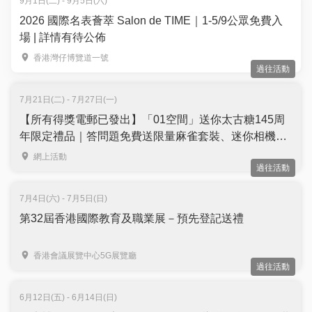
9月1日(二) - 9月5日(六)
2026 國際名表薈萃 Salon de TIME｜1-5/9公眾免費入
場 | 詳情有待公佈
香港灣仔博覽道一號
過往活動
7月21日(二) - 7月27日(一)
【所有得獎電郵已發出】「01空間」送你太古糖145周
年限定禮品｜答問題免費送限量麻雀套裝、迷你相機及
迷你環保袋｜名額10個
網上活動
過往活動
7月4日(六) - 7月5日(日)
第32屆香港國際教育及職業展－預先登記送禮
香港會議展覽中心5G展覽廳
過往活動
6月12日(五) - 6月14日(日)