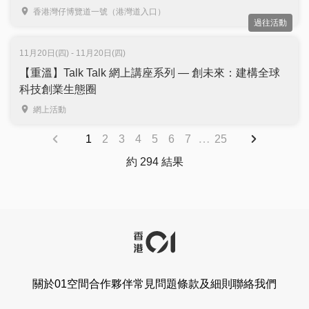
｜免費登記入場
香港灣仔博覽道一號（港灣道入口）
過往活動
11月20日(四) - 11月20日(四)
【重溫】Talk Talk 網上講座系列 — 創未來：建構全球
科技創業生態圈
網上活動
…
1
2
3
4
5
6
7
25
約 294 結果
關於01空間
合作夥伴
常見問題
條款及細則
聯絡我們