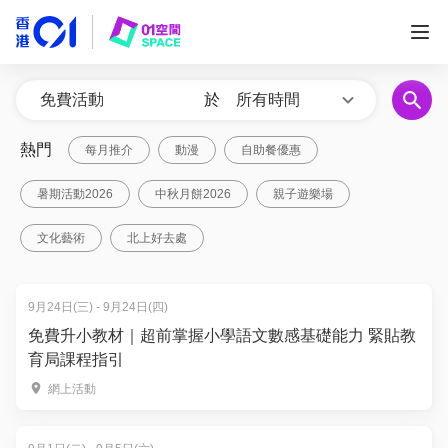
於
所有時間
熱門
每月推介
動漫
自助餐優惠
暑期活動2026
中秋月餅2026
親子遊樂場
文化藝術
北上好去處
9月24日(三) - 9月24日(四)
免費升小教材｜超前掌握小學語文數感基礎能力 緊貼教
育局課程指引
網上活動