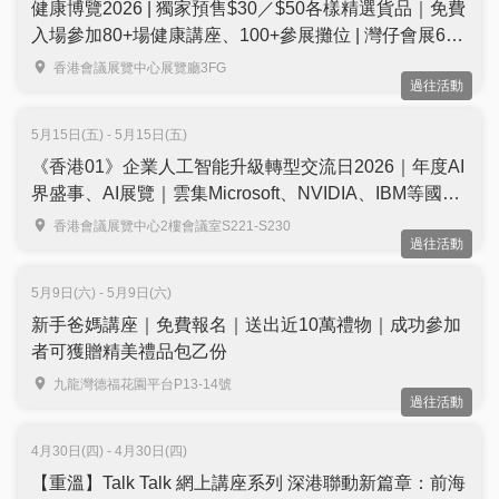
健康博覽2026 | 獨家預售$30／$50各樣精選貨品｜免費
入場參加80+場健康講座、100+參展攤位 | 灣仔會展6月
舉行
香港會議展覽中心展覽廳3FG
過往活動
5月15日(五) - 5月15日(五)
《香港01》企業人工智能升級轉型交流日2026｜年度AI
界盛事、AI展覽｜雲集Microsoft、NVIDIA、IBM等國際
品牌代表同場分享｜免費學ChatGPT、DeepSeek V4等
香港會議展覽中心2樓會議室S221-S230
過往活動
AI工具｜免費報名
5月9日(六) - 5月9日(六)
新手爸媽講座｜免費報名｜送出近10萬禮物｜成功參加
者可獲贈精美禮品包乙份
九龍灣德福花園平台P13-14號
過往活動
4月30日(四) - 4月30日(四)
【重溫】Talk Talk 網上講座系列 深港聯動新篇章：前海