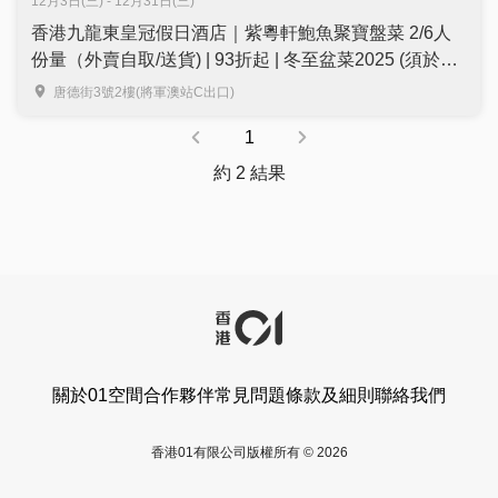
12月3日(三) - 12月31日(三)
香港九龍東皇冠假日酒店｜紫粵軒鮑魚聚寶盤菜 2/6人
份量（外賣自取/送貨) | 93折起 | 冬至盆菜2025 (須於取
貨日期最少2日前預訂)
唐德街3號2樓(將軍澳站C出口)
1
約 2 結果
關於01空間
合作夥伴
常見問題
條款及細則
聯絡我們
香港01有限公司版權所有 © 2026