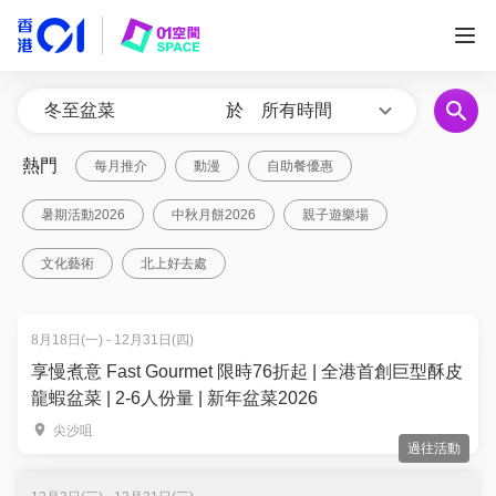
於
所有時間
熱門
每月推介
動漫
自助餐優惠
暑期活動2026
中秋月餅2026
親子遊樂場
文化藝術
北上好去處
8月18日(一) - 12月31日(四)
享慢煮意 Fast Gourmet 限時76折起 | 全港首創巨型酥皮
龍蝦盆菜 | 2-6人份量 | 新年盆菜2026
尖沙咀
過往活動