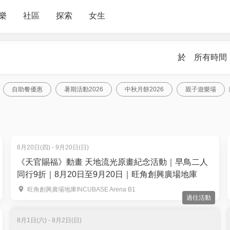
樂
社區
探索
女生
於
所有時間
自助餐優惠
暑期活動2026
中秋月餅2026
親子遊樂場
8月20日(四) - 9月20日(日)
《天官賜福》動畫 天地流光原畫紀念活動｜早鳥二人
同行9折｜8月20日至9月20日｜旺角創興廣場地庫
旺角創興廣場地庫INCUBASE Arena B1
過往活動
8月1日(六) - 8月2日(日)