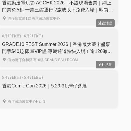
香港動漫電玩節 ACGHK 2026｜不設現場售票｜網上
門票$25起 一票三館通行 2歲或以下免費入場｜即買即
用｜7月24至28日 灣仔會展
灣仔博覽道1號 香港會議展覽中心
過往活動
6月19日(五) - 6月21日(日)
GRADE10 FEST Summer 2026｜香港最大藏卡盛事
門票$40起 限量VIP證 專屬通道特快入場！逾120海內
外參展商、Pokémon 30 週年特展、麥迪森瘋狂藏卡
香港灣仔合和酒店16樓 GRAND BALLROOM
過往活動
拍賣會｜6月19至21日 灣仔合和中心酒店
5月29日(五) - 5月31日(日)
香港Comic Con 2026｜5.29-31 灣仔會展
香港會議展覽中心Hall 3