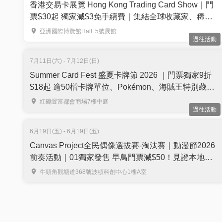
香港交易卡展覽 Hong Kong Trading Card Show｜門
票$30起 獨家減$3免手續費｜集結全球收藏家、稀有
卡 150+攤位— 運動卡、寶可夢、集換式卡牌遊戲、航
亞洲國際博覽館Hall: 5號展館
過往活動
海王等 ｜9月26-27日 亞洲國際博覽館Hall 5
7月11日(六) - 7月12日(日)
Summer Card Fest 盛夏卡牌節 2026 ｜門票獨家9折
$18起 逾50檔卡牌單位、Pokémon、海賊王特別藏卡
｜寶可夢卡牌對戰大獎送出日本來回機票、PSA 10 大
紅磡置富都會商場7樓中庭
過往活動
抽獎 | 7月11至12日 紅磡置富都會商場
6月19日(五) - 6月19日(五)
Canvas Project全民偶像選拔賽-淘汰賽｜動漫節2026
前奏活動｜01獨家發售 早鳥門票減$50！見證本地最
強偶像誕生＋多隊本地人氣現役偶像現場表演
牛頭角觀塘道368號波頓科創中心1樓A室