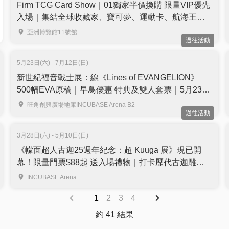
Firm TCG Card Show｜01獨家半價換購 限量VIP優先
入場｜集結全球收藏家、寶可夢、運動卡、航海王等
｜亞洲國際博覽館Hall 11
亞洲博覽館11號館
過往活動
5月23日(六) - 7月12日(日)
新世紀福音戰士展：線《Lines of EVANGELION》
500幅EVA原稿｜早鳥優惠 特典及雙人套票｜5月23至
7月12日 旺角INCUBASE Arena
旺角創興廣場地庫INCUBASE Arena B2
過往活動
3月28日(六) - 5月10日(日)
《幪面超人古迦25週年紀念：超 Kuuga 展》現已開
幕！限量門票$88起 送入場禮物｜打卡歷代古迦雕
像、珍貴手稿、會場限定商品｜旺角 INCUBASE
INCUBASE Arena
Arena
1
2
3
4
約 41 結果