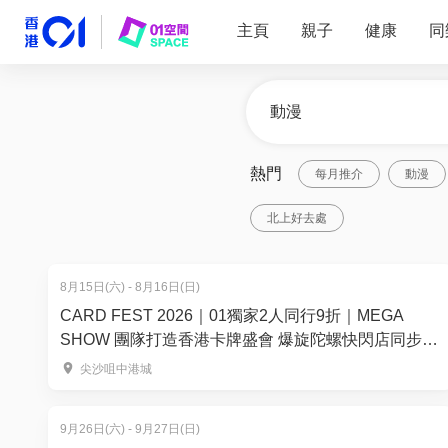
主頁
親子
健康
同
熱門
每月推介
動漫
北上好去處
8月15日(六) - 8月16日(日)
CARD FEST 2026｜01獨家2人同行9折｜MEGA
SHOW 團隊打造香港卡牌盛會 爆旋陀螺快閃店同步登
場！8月15-16日登陸尖沙咀中港城
尖沙咀中港城
9月26日(六) - 9月27日(日)