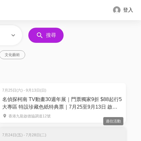
登入
搜尋
文化藝術
7月25日(六) - 9月13日(日)
名偵探柯南 TV動畫30週年展｜門票獨家9折 $88起行5
大專區 特設珍藏色紙特典票｜7月25至9月13日 啟德
雙子滙
香港九龍啟德協調道12號
過往活動
7月24日(五) - 7月28日(二)