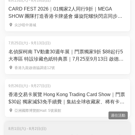
8月15日(六) - 8月16日(日)
CARD FEST 2026｜01獨家2人同行9折｜MEGA
SHOW 團隊打造香港卡牌盛會 爆旋陀螺快閃店同步登
場！8月15-16日登陸尖沙咀中港城
尖沙咀中港城
7月25日(六) - 9月13日(日)
名偵探柯南 TV動畫30週年展｜門票獨家9折 $88起行5
大專區 特設珍藏色紙特典票｜7月25至9月13日 啟德雙
子滙
香港九龍啟德協調道12號
9月26日(六) - 9月27日(日)
香港交易卡展覽 Hong Kong Trading Card Show｜門票
$30起 獨家減$3免手續費｜集結全球收藏家、稀有卡
150+攤位— 運動卡、寶可夢、集換式卡牌遊戲、航海王
亞洲國際博覽館Hall: 5號展館
過往活動
等 ｜9月26-27日 亞洲國際博覽館Hall 5
8月1日(六) - 8月2日(日)