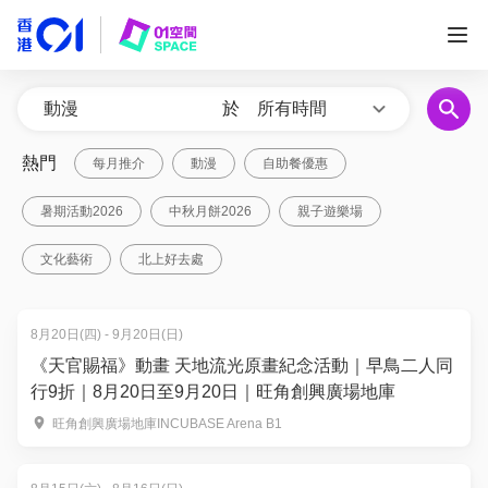
於
所有時間
熱門
每月推介
動漫
自助餐優惠
暑期活動2026
中秋月餅2026
親子遊樂場
文化藝術
北上好去處
8月20日(四) - 9月20日(日)
《天官賜福》動畫 天地流光原畫紀念活動｜早鳥二人同
行9折｜8月20日至9月20日｜旺角創興廣場地庫
旺角創興廣場地庫INCUBASE Arena B1