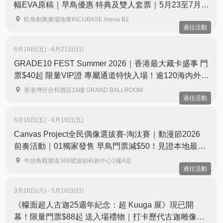
幅EVA原稿｜早鳥優惠 特典及雙人套票｜5月23至7月
12日 旺角INCUBASE Arena
旺角創興廣場地庫INCUBASE Arena B2
過往活動
6月19日(五) - 6月21日(日)
GRADE10 FEST Summer 2026｜香港最大藏卡盛事 門
票$40起 限量VIP證 專屬通道特快入場！逾120海內外參
展商、Pokémon 30 週年特展、麥迪森瘋狂藏卡拍賣會
香港灣仔合和酒店16樓 GRAND BALLROOM
過往活動
｜6月19至21日 灣仔合和中心酒店
6月19日(五) - 6月19日(五)
Canvas Project全民偶像選拔賽-淘汰賽｜動漫節2026
前奏活動｜01獨家發售 早鳥門票減$50！見證本地最強
偶像誕生＋多隊本地人氣現役偶像現場表演
牛頭角觀塘道368號波頓科創中心1樓A室
過往活動
3月28日(六) - 5月10日(日)
《幪面超人古迦25週年紀念：超 Kuuga 展》現已開
幕！限量門票$88起 送入場禮物｜打卡歷代古迦雕像、