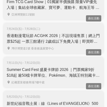
Firm TCG Card Show｜01獨家半價換購 限量VIP優先
入場｜集結全球收藏家、寶可夢、運動卡、航海王等 ｜
亞洲國際博覽館Hall 11
亞洲博覽館11號館
過往活動
7月24日(五) - 7月28日(二)
香港動漫電玩節 ACGHK 2026｜不設現場售票｜網上門
票$25起 一票三館通行 2歲或以下免費入場｜即買即用
｜7月24至28日 灣仔會展
灣仔博覽道1號 香港會議展覽中心
過往活動
7月11日(六) - 7月12日(日)
Summer Card Fest 盛夏卡牌節 2026 ｜門票獨家9折
$18起 逾50檔卡牌單位、Pokémon、海賊王特別藏卡｜
寶可夢卡牌對戰大獎送出日本來回機票、PSA 10 大抽
紅磡置富都會商場7樓中庭
過往活動
獎 | 7月11至12日 紅磡置富都會商場
5月23日(六) - 7月12日(日)
新世紀福音戰士展：線《Lines of EVANGELION》500