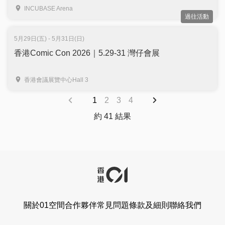
珍貴手稿、會場限定商品｜旺角 INCUBASE Arena
INCUBASE Arena
過往活動
5月29日(五) - 5月31日(日)
香港Comic Con 2026｜5.29-31 灣仔會展
香港會議展覽中心Hall 3
1
2
3
4
約 41 結果
關於01空間
合作夥伴
常見問題
條款及細則
聯絡我們