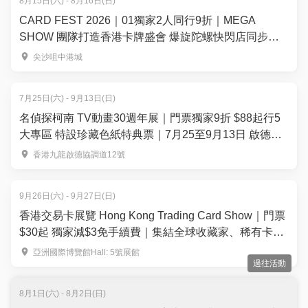
8月15日(六) - 8月16日(日)
CARD FEST 2026｜01獨家2人同行9折｜MEGA
SHOW 團隊打造香港卡牌盛會 爆旋陀螺快閃店同步登
場！8月15-16日登陸尖沙咀中港城
尖沙咀中港城
7月25日(六) - 9月13日(日)
名偵探柯南 TV動畫30週年展｜門票獨家9折 $88起行5
大專區 特設珍藏色紙特典票｜7月25至9月13日 啟德雙
子滙
香港九龍啟德協調道12號
9月26日(六) - 9月27日(日)
香港交易卡展覽 Hong Kong Trading Card Show｜門票
$30起 獨家減$3免手續費｜集結全球收藏家、稀有卡
150+攤位— 運動卡、寶可夢、集換式卡牌遊戲、航海王
亞洲國際博覽館Hall: 5號展館
過往活動
等 ｜9月26-27日 亞洲國際博覽館Hall 5
8月1日(六) - 8月2日(日)