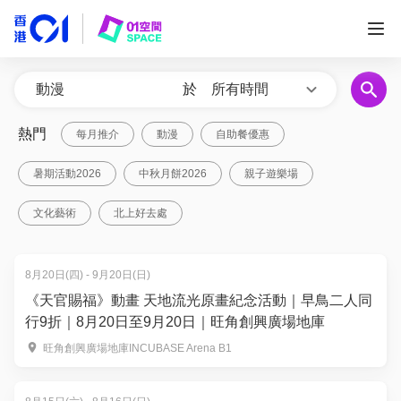
於
所有時間
熱門
每月推介
動漫
自助餐優惠
暑期活動2026
中秋月餅2026
親子遊樂場
文化藝術
北上好去處
8月20日(四) - 9月20日(日)
《天官賜福》動畫 天地流光原畫紀念活動｜早鳥二人同
行9折｜8月20日至9月20日｜旺角創興廣場地庫
旺角創興廣場地庫INCUBASE Arena B1