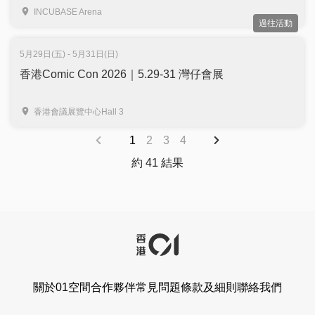
珍貴手稿、會場限定商品｜旺角 INCUBASE Arena
INCUBASE Arena
過往活動
5月29日(五) - 5月31日(日)
香港Comic Con 2026｜5.29-31 灣仔會展
香港會議展覽中心Hall 3
1
2
3
4
約 41 結果
關於01空間
合作夥伴
常見問題
條款及細則
聯絡我們