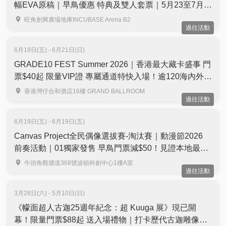
幅EVA原稿｜早鳥優惠 特典及雙人套票｜5月23至7月
12日 旺角INCUBASE Arena
旺角創興廣場地庫INCUBASE Arena B2
過往活動
6月19日(五) - 6月21日(日)
GRADE10 FEST Summer 2026｜香港最大藏卡盛事 門
票$40起 限量VIP證 專屬通道特快入場！逾120海內外參
展商、Pokémon 30 週年特展、麥迪森瘋狂藏卡拍賣會
香港灣仔合和酒店16樓 GRAND BALLROOM
過往活動
｜6月19至21日 灣仔合和中心酒店
6月19日(五) - 6月19日(五)
Canvas Project全民偶像選拔賽-淘汰賽｜動漫節2026
前奏活動｜01獨家發售 早鳥門票減$50！見證本地最強
偶像誕生＋多隊本地人氣現役偶像現場表演
牛頭角觀塘道368號波頓科創中心1樓A室
過往活動
3月28日(六) - 5月10日(日)
《幪面超人古迦25週年紀念：超 Kuuga 展》現已開
幕！限量門票$88起 送入場禮物｜打卡歷代古迦雕像、