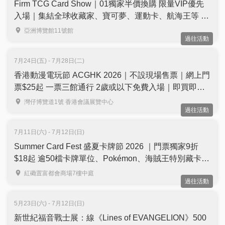
Firm TCG Card Show｜01獨家半價換購 限量VIP優先
入場｜集結全球收藏家、寶可夢、運動卡、航海王等 ｜
亞洲國際博覽館Hall 11
亞洲博覽館11號館
過往活動
7月24日(五) - 7月28日(二)
香港動漫電玩節 ACGHK 2026｜不設現場售票｜網上門
票$25起 一票三館通行 2歲或以下免費入場｜即買即用
｜7月24至28日 灣仔會展
灣仔博覽道1號 香港會議展覽中心
過往活動
7月11日(六) - 7月12日(日)
Summer Card Fest 盛夏卡牌節 2026 ｜門票獨家9折
$18起 逾50檔卡牌單位、Pokémon、海賊王特別藏卡｜
寶可夢卡牌對戰大獎送出日本來回機票、PSA 10 大抽
紅磡置富都會商場7樓中庭
過往活動
獎 | 7月11至12日 紅磡置富都會商場
5月23日(六) - 7月12日(日)
新世紀福音戰士展：線《Lines of EVANGELION》500