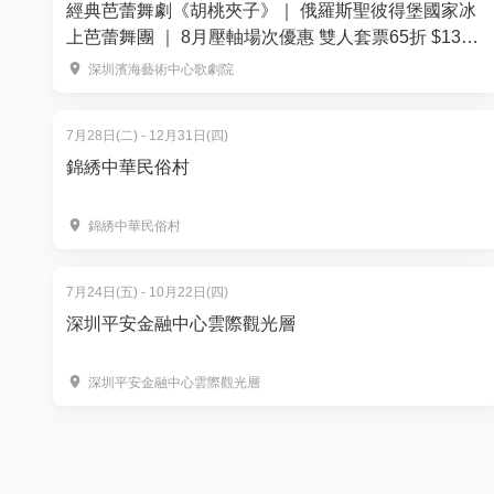
經典芭蕾舞劇《胡桃夾子》｜ 俄羅斯聖彼得堡國家冰
上芭蕾舞團 ｜ 8月壓軸場次優惠 雙人套票65折 $134
起
深圳濱海藝術中心歌劇院
7月28日(二) - 12月31日(四)
錦綉中華民俗村
錦綉中華民俗村
7月24日(五) - 10月22日(四)
深圳平安金融中心雲際觀光層
深圳平安金融中心雲際觀光層