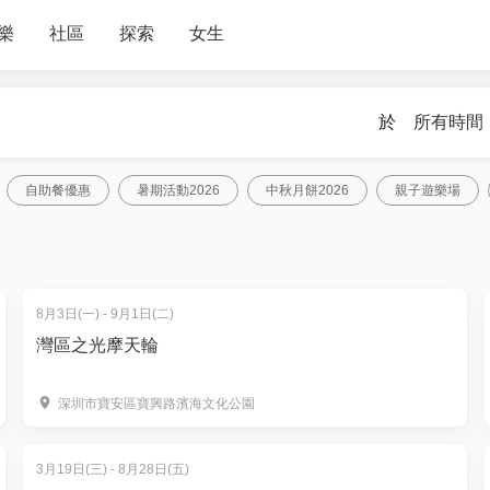
樂
社區
探索
女生
於
所有時間
自助餐優惠
暑期活動2026
中秋月餅2026
親子遊樂場
8月3日(一) - 9月1日(二)
灣區之光摩天輪
深圳市寶安區寶興路濱海文化公園
3月19日(三) - 8月28日(五)