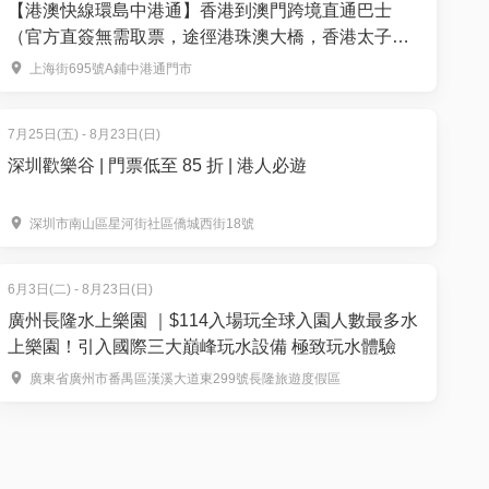
【港澳快線環島中港通】香港到澳門跨境直通巴士
（官方直簽無需取票，途徑港珠澳大橋，香港太子街
出發）
上海街695號A鋪中港通門市
7月25日(五) - 8月23日(日)
深圳歡樂谷 | 門票低至 85 折 | 港人必遊
深圳市南山區星河街社區僑城西街18號
6月3日(二) - 8月23日(日)
廣州長隆水上樂園 ｜$114入場玩全球入園人數最多水
上樂園！引入國際三大巔峰玩水設備 極致玩水體驗
廣東省廣州市番禺區漢溪大道東299號長隆旅遊度假區