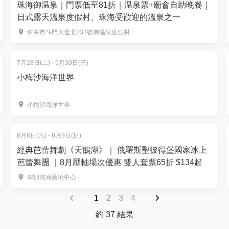
珠海御温泉｜門票低至81折｜温泉票+廟會自助晚餐｜
日式露天溫泉度假村、珠海受歡迎的溫泉之一
珠海市斗門大道北333號御温泉度假村
7月28日(二) - 9月30日(三)
小梅沙海洋世界
小梅沙海洋世界
8月8日(六) - 8月9日(日)
經典芭蕾舞劇《天鵝湖》｜ 俄羅斯聖彼得堡國家冰上
芭蕾舞團 ｜8月壓軸場次優惠 雙人套票65折 $134起
深圳濱海藝術中心
1
2
3
4
約 37 結果