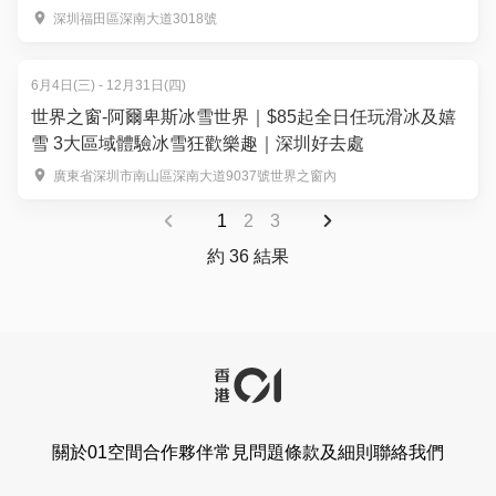
熱門店 週末可用｜暑假北上好去處
深圳福田區深南大道3018號
6月4日(三) - 12月31日(四)
世界之窗-阿爾卑斯冰雪世界｜$85起全日任玩滑冰及嬉
雪 3大區域體驗冰雪狂歡樂趣｜深圳好去處
廣東省深圳市南山區深南大道9037號世界之窗內
1
2
3
約 36 結果
關於01空間
合作夥伴
常見問題
條款及細則
聯絡我們