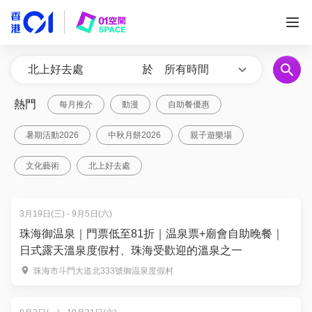
於
所有時間
熱門
每月推介
動漫
自助餐優惠
暑期活動2026
中秋月餅2026
親子遊樂場
文化藝術
北上好去處
3月19日(三) - 9月5日(六)
珠海御温泉｜門票低至81折｜温泉票+廟會自助晚餐｜
日式露天溫泉度假村、珠海受歡迎的溫泉之一
珠海市斗門大道北333號御温泉度假村