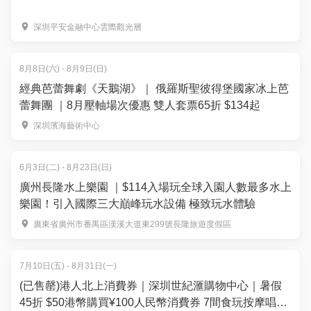
深圳平安金融中心雲際觀光層
8月8日(六) - 8月9日(日)
經典芭蕾舞劇《天鵝湖》｜ 俄羅斯聖彼得堡國家冰上芭
蕾舞團 ｜8月壓軸場次優惠 雙人套票65折 $134起
深圳濱海藝術中心
6月3日(二) - 8月23日(日)
廣州長隆水上樂園 ｜$114入場玩全球入園人數最多水上
樂園！引入國際三大巔峰玩水設備 極致玩水體驗
廣東省廣州市番禺區漢溪大道東299號長隆旅遊度假區
7月10日(五) - 8月31日(一)
(已售罄)港人北上消費券｜深圳世紀滙購物中心｜暑假
45折 $50港幣購買¥100人民幣消費券 7間食玩按摩唱K