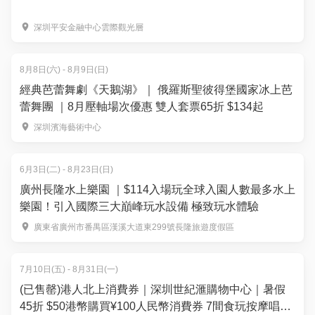
深圳平安金融中心雲際觀光層
8月8日(六) - 8月9日(日)
經典芭蕾舞劇《天鵝湖》｜ 俄羅斯聖彼得堡國家冰上芭
蕾舞團 ｜8月壓軸場次優惠 雙人套票65折 $134起
深圳濱海藝術中心
6月3日(二) - 8月23日(日)
廣州長隆水上樂園 ｜$114入場玩全球入園人數最多水上
樂園！引入國際三大巔峰玩水設備 極致玩水體驗
廣東省廣州市番禺區漢溪大道東299號長隆旅遊度假區
7月10日(五) - 8月31日(一)
(已售罄)港人北上消費券｜深圳世紀滙購物中心｜暑假
45折 $50港幣購買¥100人民幣消費券 7間食玩按摩唱K