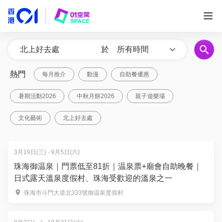
於
所有時間
熱門
每月推介
動漫
自助餐優惠
暑期活動2026
中秋月餅2026
親子遊樂場
文化藝術
北上好去處
3月19日(三) - 9月5日(六)
珠海御温泉｜門票低至81折｜温泉票+廟會自助晚餐｜
日式露天溫泉度假村、珠海受歡迎的溫泉之一
珠海市斗門大道北333號御温泉度假村