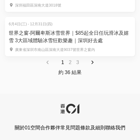
熱門店 週末可用｜暑假北上好去處
深圳福田區深南大道3018號
6月4日(三) - 12月31日(四)
世界之窗-阿爾卑斯冰雪世界｜$85起全日任玩滑冰及嬉
雪 3大區域體驗冰雪狂歡樂趣｜深圳好去處
廣東省深圳市南山區深南大道9037號世界之窗內
1
2
3
約 36 結果
關於01空間
合作夥伴
常見問題
條款及細則
聯絡我們