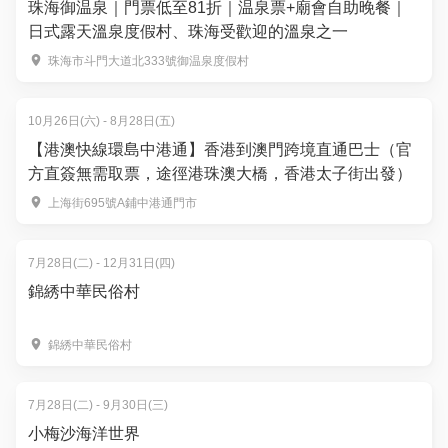
珠海御温泉｜門票低至81折｜温泉票+廟會自助晚餐｜
日式露天溫泉度假村、珠海受歡迎的溫泉之一
珠海市斗門大道北333號御温泉度假村
10月26日(六) - 8月28日(五)
【港澳快線環島中港通】香港到澳門跨境直通巴士（官
方直簽無需取票，途徑港珠澳大橋，香港太子街出發）
上海街695號A鋪中港通門市
7月28日(二) - 12月31日(四)
錦綉中華民俗村
錦綉中華民俗村
7月28日(二) - 9月30日(三)
小梅沙海洋世界