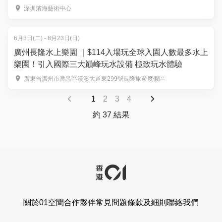
深圳濱海藝術中心
6月3日(二) - 8月23日(日)
廣州長隆水上樂園 ｜$114入場玩全球入園人數最多水上
樂園！引入國際三大巔峰玩水設備 極致玩水體驗
廣東省廣州市番禺區漢溪大道東299號長隆旅遊度假區
1
2
3
4
約 37 結果
關於01空間
合作夥伴
常見問題
條款及細則
聯絡我們