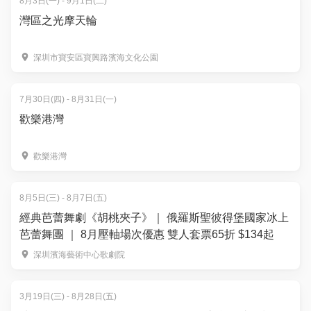
8月3日(一) - 9月1日(二)
灣區之光摩天輪
深圳市寶安區寶興路濱海文化公園
7月30日(四) - 8月31日(一)
歡樂港灣
歡樂港灣
8月5日(三) - 8月7日(五)
經典芭蕾舞劇《胡桃夾子》｜ 俄羅斯聖彼得堡國家冰上
芭蕾舞團 ｜ 8月壓軸場次優惠 雙人套票65折 $134起
深圳濱海藝術中心歌劇院
3月19日(三) - 8月28日(五)