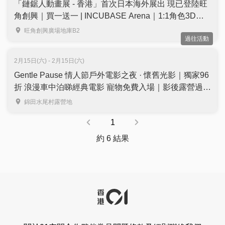
「鏈鋸人動畫展 - 香港」首次日本海外展出 現已登陸旺
角創興｜買一送一 | INCUBASE Arena｜1:1角色3D模
型、進入動畫經典名場景，香港站限定打卡主題區及特
旺角創興廣場地庫B2
過往活動
別版周邊
2月15日(六) - 2月15日(六)
Gentle Pause 情人節戶外電影之夜 · 懷舊光影｜獨家96
折 浪漫車中泊睇經典電影 寵物免費入場｜影後露營過夜
套餐｜2月15日
錦田水尾村露營地
1
約 6 結果