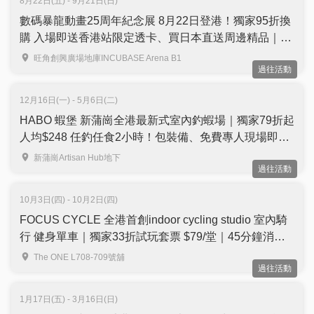
8月22日(五) - 9月21日(日)
數碼暴龍動畫25周年紀念展 8月22日登港！獨家95折換
購 入場即送香港站限定透卡、買日本直送周邊精品｜旺
角創興INCUBASE Arena B1
旺角創興廣場地庫INCUBASE Arena B1
過往活動
12月16日(一) - 5月6日(二)
HABO 蝦堡 新蒲崗全港最新式室內釣蝦場｜獨家79折起
人均$248 任釣任食2小時！包裝備、免費專人現場即煮
獨特烹調｜家庭聚會首選 | 需提前預約
新蒲崗Artisan Hub地下
過往活動
10月3日(四) - 10月2日(四)
FOCUS CYCLE 全港首創indoor cycling studio 室內騎
行 健身單車｜獨家33折試玩套票 $79/堂｜45分鐘消耗
800卡路里的有氧運動｜尖沙咀
The ONE L708-709號舖
過往活動
1月17日(五) - 3月16日(日)