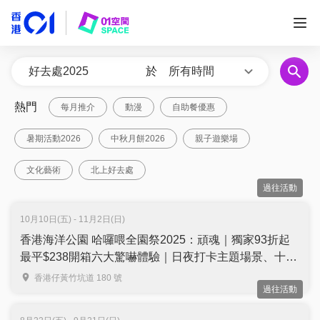
於
所有時間
熱門
每月推介
動漫
自助餐優惠
暑期活動2026
中秋月餅2026
親子遊樂場
文化藝術
北上好去處
過往活動
10月10日(五) - 11月2日(日)
香港海洋公園 哈囉喂全園祭2025：頑魂｜獨家93折起
最平$238開箱六大驚嚇體驗｜日夜打卡主題場景、十大
嘩鬼匯演（需3個工作天前預訂）
香港仔黃竹坑道 180 號
過往活動