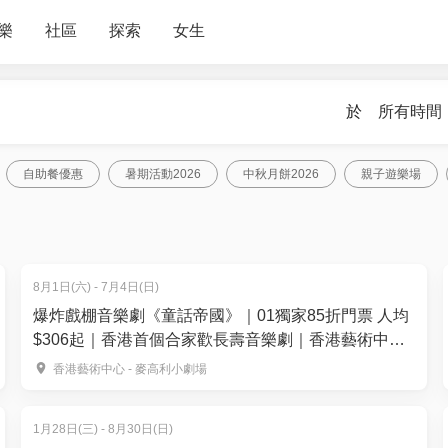
樂
社區
探索
女生
於
所有時間
自助餐優惠
暑期活動2026
中秋月餅2026
親子遊樂場
8月1日(六) - 7月4日(日)
爆炸戲棚音樂劇《童話帝國》｜01獨家85折門票 人均
$306起｜香港首個合家歡長壽音樂劇｜香港藝術中心
麥高利小劇場上演
香港藝術中心 - 麥高利小劇場
1月28日(三) - 8月30日(日)