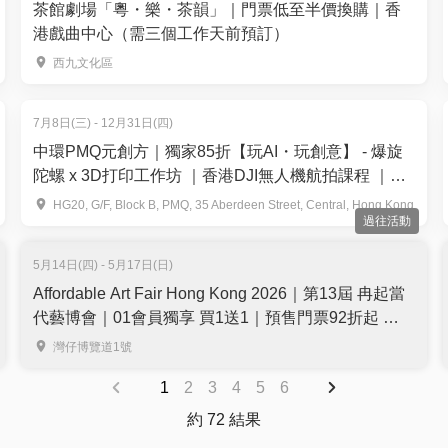
茶館劇場「粵・樂・茶韻」｜門票低至半價換購｜香
港戲曲中心（需三個工作天前預訂）
西九文化區
7月8日(三) - 12月31日(四)
中環PMQ元創方｜獨家85折【玩AI・玩創意】 - 爆旋
陀螺 x 3D打印工作坊 ｜香港DJI無人機航拍課程 ｜AI
3D打印趣味體驗班
HG20, G/F, Block B, PMQ, 35 Aberdeen Street, Central, Hong Kong
過往活動
5月14日(四) - 5月17日(日)
Affordable Art Fair Hong Kong 2026｜第13屆 冉起當
代藝博會｜01會員獨享 買1送1｜預售門票92折起 小
童免費入場｜5月14至17日 灣仔會展
灣仔博覽道1號
1
2
3
4
5
6
約 72 結果