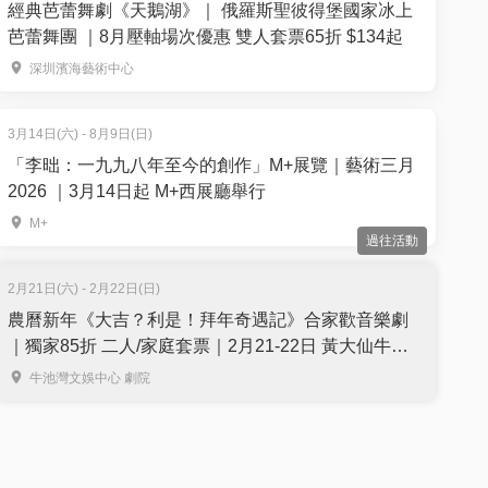
經典芭蕾舞劇《天鵝湖》｜ 俄羅斯聖彼得堡國家冰上
芭蕾舞團 ｜8月壓軸場次優惠 雙人套票65折 $134起
深圳濱海藝術中心
3月14日(六) - 8月9日(日)
「李昢：一九九八年至今的創作」M+展覽｜藝術三月
2026 ｜3月14日起 M+西展廳舉行
M+
過往活動
2月21日(六) - 2月22日(日)
農曆新年《大吉？利是！拜年奇遇記》合家歡音樂劇
｜獨家85折 二人/家庭套票｜2月21-22日 黃大仙牛池
灣文娛中心劇院上演
牛池灣文娛中心 劇院