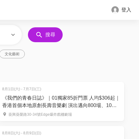
登入
搜尋
文化藝術
8月1日(六) - 7月7日(三)
《我們的青春日誌》｜01獨家85折門票 人均$306起｜
香港首個本地原創長壽音樂劇 演出邁向800場、10萬
觀眾入場｜爆炸戲棚劇場
葵興葵榮路30-34號Edge爆炸戲棚劇場
8月8日(六) - 8月9日(日)