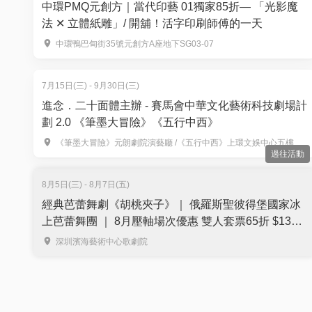
中環PMQ元創方｜當代印藝 01獨家85折— 「光影魔
法 ✕ 立體紙雕」/ 開舖！活字印刷師傅的一天
中環鴨巴甸街35號元創方A座地下SG03-07
7月15日(三) - 9月30日(三)
進念．二十面體主辦 - 賽馬會中華文化藝術科技劇場計
劃 2.0 《筆墨大冒險》《五行中西》
《筆墨大冒險》元朗劇院演藝廳 /《五行中西》上環文娛中心五樓劇院及六樓展覽廳
過往活動
8月5日(三) - 8月7日(五)
經典芭蕾舞劇《胡桃夾子》｜ 俄羅斯聖彼得堡國家冰
上芭蕾舞團 ｜ 8月壓軸場次優惠 雙人套票65折 $134
起
深圳濱海藝術中心歌劇院