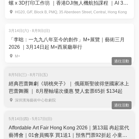
螺 x 3D打印工作坊 ｜香港DJI無人機航拍課程 ｜AI 3D
打印趣味體驗班
HG20, G/F, Block B, PMQ, 35 Aberdeen Street, Central, Hong Kong
3月14日(六) - 8月9日(日)
「李昢：一九九八年至今的創作」M+展覽｜藝術三月
2026 ｜3月14日起 M+西展廳舉行
M+
過往活動
8月5日(三) - 8月7日(五)
經典芭蕾舞劇《胡桃夾子》｜ 俄羅斯聖彼得堡國家冰上
芭蕾舞團 ｜ 8月壓軸場次優惠 雙人套票65折 $134起
深圳濱海藝術中心歌劇院
過往活動
5月14日(四) - 5月17日(日)
Affordable Art Fair Hong Kong 2026｜第13屆 冉起當代
藝博會｜01會員獨享 買1送1｜預售門票92折起 小童免