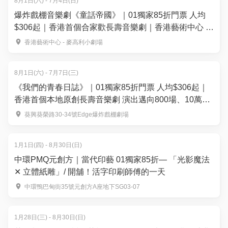
8月1日(六) - 7月4日(日)
爆炸戲棚音樂劇《童話帝國》｜01獨家85折門票 人均
$306起｜香港首個合家歡長壽音樂劇｜香港藝術中心 麥
高利小劇場上演
香港藝術中心 - 麥高利小劇場
8月1日(六) - 7月7日(三)
《我們的青春日誌》｜01獨家85折門票 人均$306起｜
香港首個本地原創長壽音樂劇 演出邁向800場、10萬觀
眾入場｜爆炸戲棚劇場
葵興葵榮路30-34號Edge爆炸戲棚劇場
1月1日(四) - 8月30日(日)
中環PMQ元創方｜當代印藝 01獨家85折— 「光影魔法
✕ 立體紙雕」/ 開舖！活字印刷師傅的一天
中環鴨巴甸街35號元創方A座地下SG03-07
1月28日(三) - 8月30日(日)