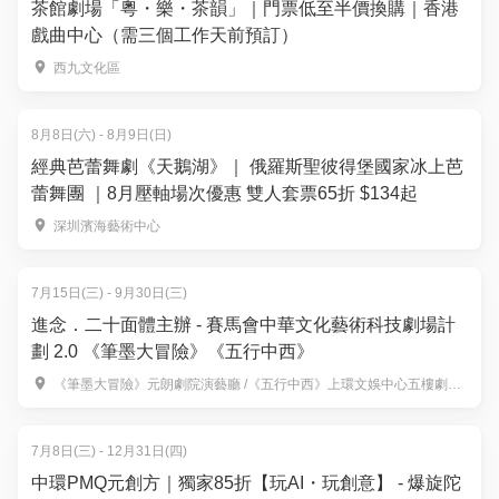
茶館劇場「粵・樂・茶韻」｜門票低至半價換購｜香港
戲曲中心（需三個工作天前預訂）
西九文化區
8月8日(六) - 8月9日(日)
經典芭蕾舞劇《天鵝湖》｜ 俄羅斯聖彼得堡國家冰上芭
蕾舞團 ｜8月壓軸場次優惠 雙人套票65折 $134起
深圳濱海藝術中心
7月15日(三) - 9月30日(三)
進念．二十面體主辦 - 賽馬會中華文化藝術科技劇場計
劃 2.0 《筆墨大冒險》《五行中西》
《筆墨大冒險》元朗劇院演藝廳 /《五行中西》上環文娛中心五樓劇院及六樓展覽廳
7月8日(三) - 12月31日(四)
中環PMQ元創方｜獨家85折【玩AI・玩創意】 - 爆旋陀