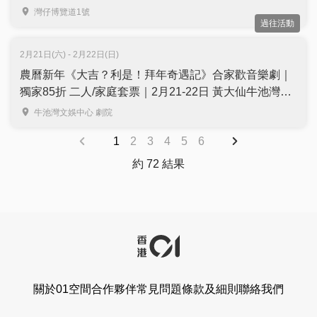
費入場｜5月14至17日 灣仔會展
灣仔博覽道1號
過往活動
2月21日(六) - 2月22日(日)
農曆新年《大吉？利是！拜年奇遇記》合家歡音樂劇｜
獨家85折 二人/家庭套票｜2月21-22日 黃大仙牛池灣文
娛中心劇院上演
牛池灣文娛中心 劇院
1
2
3
4
5
6
約 72 結果
關於01空間
合作夥伴
常見問題
條款及細則
聯絡我們