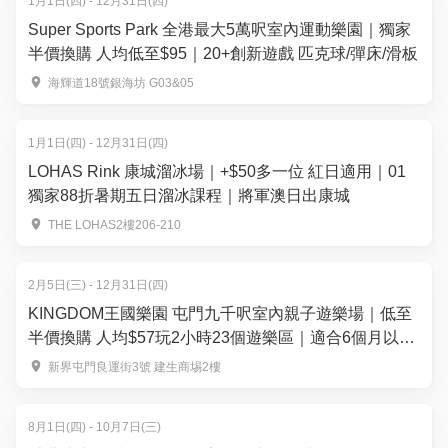
1月1日(四) - 12月31日(四)
Super Sports Park 全港最大5萬呎室內運動樂園｜獨家
半價換購 人均低至$95｜20+創新遊戲 匹克球/彈床/滑板
海輝道18號銀海坊 G03&05
1月1日(四) - 12月31日(四)
LOHAS Rink 康城溜冰場｜+$50多一位 紅日適用｜01
獨家88折暑期五日溜冰課程｜將軍澳日出康城
THE LOHAS2樓206-210
2月5日(三) - 12月31日(四)
KINGDOM王國樂園 屯門九千呎室內親子遊樂場｜低至
半價換購 人均$57玩2小時23個遊樂區｜適合6個月以上
兒童
新界屯門良運街3號 建生商埸2樓
8月1日(四) - 10月7日(三)