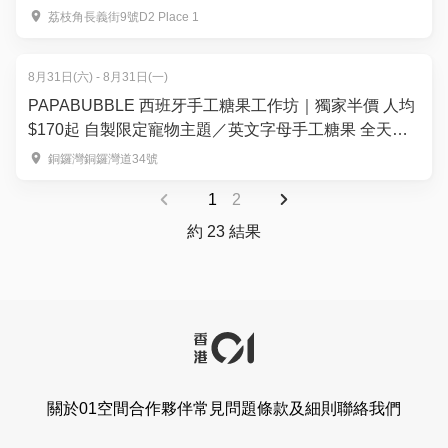
荔枝角長義街9號D2 Place 1
8月31日(六) - 8月31日(一)
PAPABUBBLE 西班牙手工糖果工作坊｜獨家半價 人均
$170起 自製限定寵物主題／英文字母手工糖果 全天然
食材｜3歲起
銅鑼灣銅鑼灣道34號
1
2
約 23 結果
關於01空間
合作夥伴
常見問題
條款及細則
聯絡我們