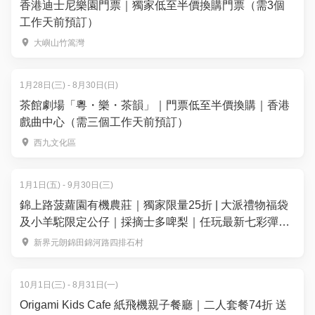
香港迪士尼樂園門票｜獨家低至半價換購門票（需3個
工作天前預訂）
大嶼山竹篙灣
1月28日(三) - 8月30日(日)
茶館劇場「粵・樂・茶韻」｜門票低至半價換購｜香港
戲曲中心（需三個工作天前預訂）
西九文化區
1月1日(五) - 9月30日(三)
錦上路菠蘿園有機農莊｜獨家限量25折 | 大派禮物福袋
及小羊駝限定公仔｜採摘士多啤梨｜任玩最新七彩彈床
充氣城堡沙池釣魚池｜元朗好去處
新界元朗錦田錦河路四排石村
10月1日(三) - 8月31日(一)
Origami Kids Cafe 紙飛機親子餐廳｜二人套餐74折 送