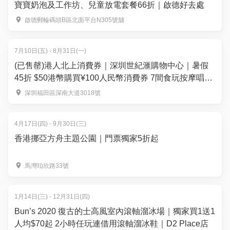
寶寶奶泡及工作坊、兒童放電套餐66折｜啟德好去處
啟德郵輪碼頭B區北面平台N305號舖
7月10日(五) - 8月31日(一)
(已售罄)港人北上消費券｜深圳世紀滙購物中心｜暑假
45折 $50港幣購買¥100人民幣消費券 7間食玩按摩唱K
熱門店 週末可用｜暑假北上好去處
深圳福田區深南大道3018號
4月17日(四) - 9月30日(三)
香港挪亞方舟主題公園｜門票獨家5折起
馬灣珀欣路33號
1月14日(三) - 12月31日(四)
Bun’s 2020 復古的士高風室內滾軸溜冰場｜獨家買1送1
人均$70起 2小時任玩連借用滾軸溜冰鞋｜D2 Place店