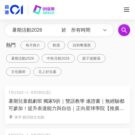
於
所有時間
熱門
每月推介
動漫
自助餐優惠
暑期活動2026
中秋月餅2026
親子遊樂場
文化藝術
北上好去處
7月13日(一) - 8月28日(五)
暑期兒童戲劇班 獨家9折｜雙語教學 連證書｜無經驗都
可參加！提升表達能力與自信｜正向星球學院【推廣碼
減$100】
美孚 饒宗頤文化館