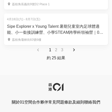
荔枝角長義街9號D2 Place 1
4月18日(六) - 8月7日(五)
Sipe Explorer x Young Talent 暑期兒童室內足球體適
能、小一銜接訓練營、小學STEAM跨學科領袖營｜01
獨家66折報名 包證書及照片集 | 4-12歲｜荔枝角好去處
荔枝角瓊林街83號6樓
1
2
3
約 25 結果
關於01空間
合作夥伴
常見問題
條款及細則
聯絡我們