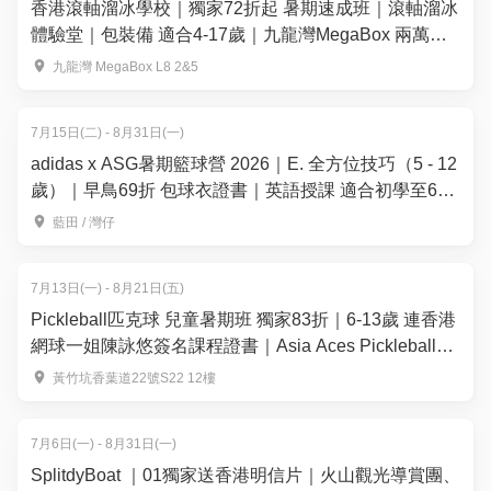
香港滾軸溜冰學校｜獨家72折起 暑期速成班｜滾軸溜冰
體驗堂｜包裝備 適合4-17歲｜九龍灣MegaBox 兩萬呎
全港最大室內滾軸溜冰場 全場無柱空間
九龍灣 MegaBox L8 2&5
7月15日(二) - 8月31日(一)
adidas x ASG暑期籃球營 2026｜E. 全方位技巧（5 - 12
歲）｜早鳥69折 包球衣證書｜英語授課 適合初學至6個
月籃球經驗的學員｜藍田、灣仔【用推廣碼減高達
藍田 / 灣仔
$100】
7月13日(一) - 8月21日(五)
Pickleball匹克球 兒童暑期班 獨家83折｜6-13歲 連香港
網球一姐陳詠悠簽名課程證書｜Asia Aces Pickleball
Academy【推廣碼減$100】
黃竹坑香葉道22號S22 12樓
7月6日(一) - 8月31日(一)
SplitdyBoat ｜01獨家送香港明信片｜火山觀光導賞團、