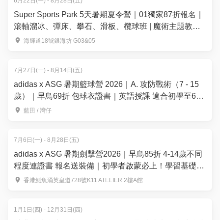
6月22日(一) - 8月28日(五)
Super Sports Park 5天暑期夏令營｜01獨家87折報名｜
滾軸溜冰、彈床、攀石、滑板、欖球班 | 魔術主題教學
及全英語互動 | 大角咀
海輝道18號銀海坊 G03&05
7月27日(一) - 8月14日(五)
adidas x ASG 暑期籃球營 2026｜A. 攻防戰術（7 - 15
歲）｜早鳥69折 包球衣證書｜英語授課 適合初學至6個
月籃球經驗的學員｜藍⽥、灣仔【用推廣碼減高達
藍田 / 灣仔
$100】
7月6日(一) - 8月28日(五)
adidas x ASG 暑期劍擊營2026｜早鳥85折 4-14歲不同
程度連證書 報名送裝備｜初學者啟蒙必上！學習基礎技
巧｜APEX FENCING TEAM【用推廣碼減高達$100】
香港鰂魚涌英皇道728號K11 ATELIER 2樓A館
1月1日(四) - 12月31日(四)