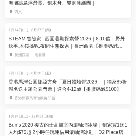
海灘跳島浮潛團、獨木舟、雙洞泳綑團｜
西貢
7月14日(二) - 8月27日(四)
STEAM 冒險家 : 西園暑期探索營 2026｜8-10歲｜野外
炊事,木筏挑戰,夜間生態探索｜長洲西園【推廣碼減
$100】
長洲西園 — 南非營
7月27日(一) - 8月28日(五)
香港馬灣公園挪亞方舟「夏日體驗營2026」｜獨家85折
報名送主題公園門票｜適合4-12歲【推廣碼減$100】
香港新界馬灣珀欣路33號
1月14日(三) - 12月31日(四)
Bun’s 2020 復古的士高風室內滾軸溜冰場｜獨家買1送1
人均$70起 2小時任玩連借用滾軸溜冰鞋｜D2 Place店