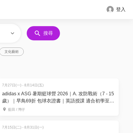
登入
搜尋
文化藝術
7月27日(一) - 8月14日(五)
adidas x ASG 暑期籃球營 2026｜A. 攻防戰術（7 - 15
歲）｜早鳥69折 包球衣證書｜英語授課 適合初學至6
個月籃球經驗的學員｜藍⽥、灣仔【用推廣碼減高達
藍田 / 灣仔
$100】
7月15日(二) - 8月31日(一)