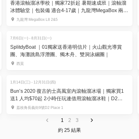
香港滾軸溜冰學校｜獨家72折起 暑期速成班｜滾軸溜
冰體驗堂｜包裝備 適合4-17歲｜九龍灣MegaBox 兩萬
呎全港最大室內滾軸溜冰場 全場無柱空間
九龍灣 MegaBox L8 2&5
7月6日(一) - 8月31日(一)
SplitdyBoat ｜01獨家送香港明信片｜火山觀光導賞
團、海灘跳島浮潛團、獨木舟、雙洞泳綑團｜
西貢
1月14日(三) - 12月31日(四)
Bun’s 2020 復古的士高風室內滾軸溜冰場｜獨家買1
送1 人均$70起 2小時任玩連借用滾軸溜冰鞋｜D2
Place店
荔枝角長義街9號D2 Place 1
1
2
3
約 25 結果