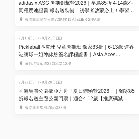
adidas x ASG 暑期劍擊營2026｜早鳥85折 4-14歲不
同程度連證書 報名送裝備｜初學者啟蒙必上！學習基
礎技巧｜APEX FENCING TEAM【用推廣碼減高達
香港鰂魚涌英皇道728號K11 ATELIER 2樓A館
$100】
7月13日(一) - 8月21日(五)
Pickleball匹克球 兒童暑期班 獨家83折｜6-13歲 連香
港網球一姐陳詠悠簽名課程證書｜Asia Aces
Pickleball Academy【推廣碼減$100】
黃竹坑香葉道22號S22 12樓
7月27日(一) - 8月28日(五)
香港馬灣公園挪亞方舟「夏日體驗營2026」｜獨家85
折報名送主題公園門票｜適合4-12歲【推廣碼減
$100】
香港新界馬灣珀欣路33號