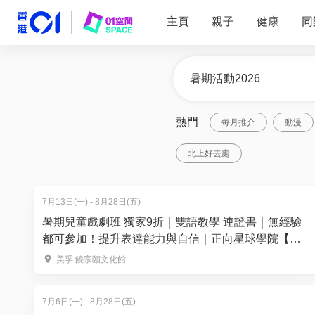
主頁
親子
健康
同
熱門
每月推介
動漫
北上好去處
7月13日(一) - 8月28日(五)
暑期兒童戲劇班 獨家9折｜雙語教學 連證書｜無經驗
都可參加！提升表達能力與自信｜正向星球學院【推
廣碼減$100】
美孚 饒宗頤文化館
7月6日(一) - 8月28日(五)