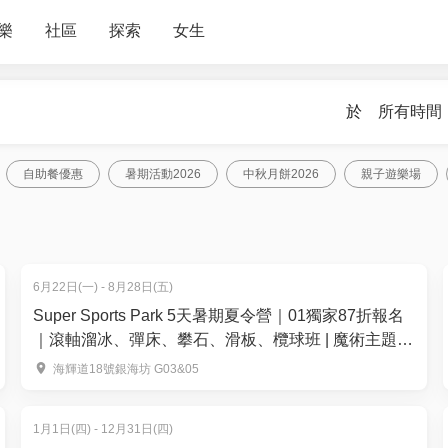
樂
社區
探索
女生
於
所有時間
自助餐優惠
暑期活動2026
中秋月餅2026
親子遊樂場
6月22日(一) - 8月28日(五)
Super Sports Park 5天暑期夏令營｜01獨家87折報名
｜滾軸溜冰、彈床、攀石、滑板、欖球班 | 魔術主題教
學及全英語互動 | 大角咀
海輝道18號銀海坊 G03&05
1月1日(四) - 12月31日(四)