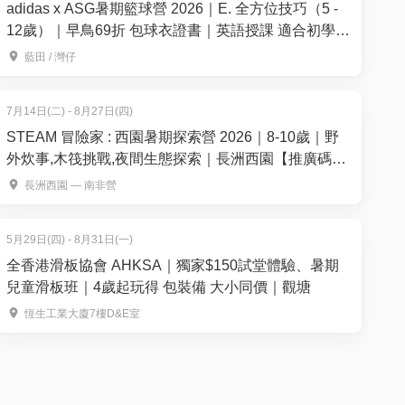
adidas x ASG暑期籃球營 2026｜E. 全方位技巧（5 -
12歲）｜早鳥69折 包球衣證書｜英語授課 適合初學至
6個月籃球經驗的學員｜藍田、灣仔【用推廣碼減高達
藍田 / 灣仔
$100】
7月14日(二) - 8月27日(四)
STEAM 冒險家 : 西園暑期探索營 2026｜8-10歲｜野
外炊事,木筏挑戰,夜間生態探索｜長洲西園【推廣碼減
$100】
長洲西園 — 南非營
5月29日(四) - 8月31日(一)
全香港滑板協會 AHKSA｜獨家$150試堂體驗、暑期
兒童滑板班｜4歲起玩得 包裝備 大小同價｜觀塘
恆生工業大廈7樓D&E室