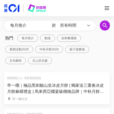
於
所有時間
熱門
每月推介
動漫
自助餐優惠
暑期活動2026
中秋月餅2026
親子遊樂場
文化藝術
北上好去處
9月8日(二) - 9月20日(日)
帝一榴｜極品黑刺貓山皇冰皮月餅 | 獨家送三重奏冰皮
月餅麻糬禮盒 | 馬來西亞國宴級榴槤品牌｜中秋月餅
2026
帝一榴分店