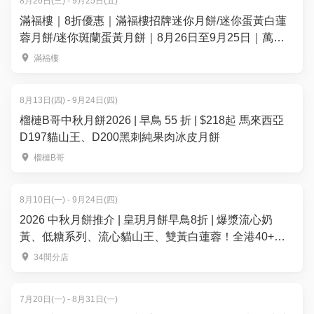
8月26日(三) - 9月25日(五)
滿福樓｜8折優惠｜滿福樓招牌迷你月餅/迷你蛋黃白蓮
蓉月餅/迷你斑蘭蛋黃月餅｜8月26日至9月25日｜萬麗
海景酒店滿福樓
滿福樓
8月13日(四) - 9月24日(四)
榴槤B哥中秋月餅2026 | 早鳥 55 折 | $218起 馬來西亞
D197貓山王、D200黑刺純果肉冰皮月餅
榴槤B哥
8月10日(一) - 9月24日(四)
2026 中秋月餅推介 | 皇玥月餅早鳥8折 | 爆漿流心奶
黃、低糖系列、流心貓山王、雙黃白蓮蓉！全港40+換
領點
34間分店
7月20日(一) - 8月31日(一)