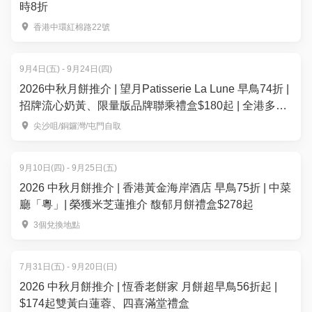
時8折
香港中環紅棉路22號
9月4日(五) - 9月24日(四)
2026中秋月餅推介 | 望月Patisserie La Lune 早鳥74折 |
招牌流心奶黃、限量版品牌聯乘禮盒$180起 | 全港多區
便利換領
尖沙咀/銅鑼灣/屯門自取
9月10日(四) - 9月25日(五)
2026 中秋月餅推介 | 香港黃金海岸酒店 早鳥75折 | 中菜
廳「粵」| 榮獲米芝蓮推介 馥郁月餅禮盒$278起
3個兌換地點
7月31日(五) - 9月20日(日)
2026 中秋月餅推介 | 恆香老餅家 月餅超早鳥56折起 |
$174起雙黃白蓮蓉、四喜滿堂禮盒