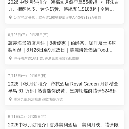
2026 中秋月餅推介 | 鴻福堂月餅早鳥55折起 | 杜拜朱古
力、榴槤冰皮、迷你奶黃、傳統五仁$188起 | 全港
14+分店換領
14間指定分店：聯合道198號樂富廣場A區3樓3133A號舖
8月26日(三) - 9月25日(五)
萬麗海景酒店月餅｜8折優惠｜伯爵茶、咖啡及士多啤
梨乳酪｜8月26日至9月25日｜萬麗海景酒店Food
Studio
灣仔港灣道1號1 號, 香港萬麗海景酒店閣樓
7月13日(一) - 9月6日(日)
2026 中秋月餅推介 | 帝苑酒店 Royal Garden 月餅禮盒
早鳥 61 折起 | 熱賣迷你奶黃、皇牌蝴蝶酥禮盒$248起
香港九龍尖沙咀東部麽地道69號
9月1日(二) - 9月25日(五)
2026中秋月餅推介 | 香港美利酒店「美利月映」禮盒限