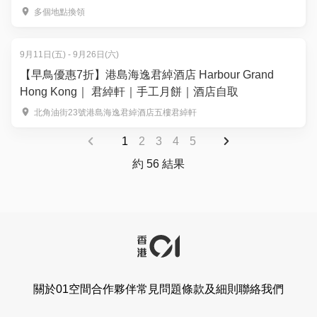
多個地點換領
9月11日(五) - 9月26日(六)
【早鳥優惠7折】港島海逸君綽酒店 Harbour Grand
Hong Kong｜ 君綽軒｜手工月餅｜酒店自取
北角油街23號港島海逸君綽酒店五樓君綽軒
1
2
3
4
5
約 56 結果
關於01空間
合作夥伴
常見問題
條款及細則
聯絡我們