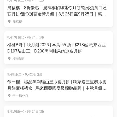
8月26日(三) - 9月25日(五)
滿福樓｜8折優惠｜滿福樓招牌迷你月餅/迷你蛋黃白蓮
蓉月餅/迷你斑蘭蛋黃月餅｜8月26日至9月25日｜萬麗
海景酒店滿福樓
滿福樓
8月13日(四) - 9月24日(四)
榴槤B哥中秋月餅2026 | 早鳥 55 折 | $218起 馬來西亞
D197貓山王、D200黑刺純果肉冰皮月餅
榴槤B哥
9月8日(二) - 9月20日(日)
帝一榴｜極品黑刺貓山皇冰皮月餅 | 獨家送三重奏冰皮
月餅麻糬禮盒 | 馬來西亞國宴級榴槤品牌｜中秋月餅
2026
帝一榴分店
8月10日(一) - 9月24日(四)