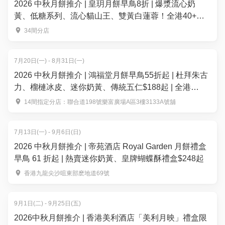
2026 中秋月餅推介 | 皇玥月餅早鳥8折 | 爆漿流心奶
黃、低糖系列、流心貓山王、雙黃白蓮蓉！全港40+換
領點
34間分店
7月20日(一) - 8月31日(一)
2026 中秋月餅推介 | 鴻福堂月餅早鳥55折起 | 杜拜朱古
力、榴槤冰皮、迷你奶黃、傳統五仁$188起 | 全港
14+分店換領
14間指定分店：聯合道198號樂富廣場A區3樓3133A號舖
7月13日(一) - 9月6日(日)
2026 中秋月餅推介 | 帝苑酒店 Royal Garden 月餅禮盒
早鳥 61 折起 | 熱賣迷你奶黃、皇牌蝴蝶酥禮盒$248起
香港九龍尖沙咀東部麽地道69號
9月1日(二) - 9月25日(五)
2026中秋月餅推介 | 香港美利酒店「美利月映」禮盒限