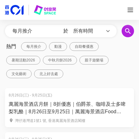
於
所有時間
熱門
每月推介
動漫
自助餐優惠
暑期活動2026
中秋月餅2026
親子遊樂場
文化藝術
北上好去處
8月26日(三) - 9月25日(五)
萬麗海景酒店月餅｜8折優惠｜伯爵茶、咖啡及士多啤
梨乳酪｜8月26日至9月25日｜萬麗海景酒店Food
Studio
灣仔港灣道1號1 號, 香港萬麗海景酒店閣樓