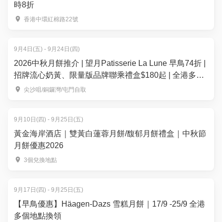
時8折
香港中環紅棉路22號
9月4日(五) - 9月24日(四)
2026中秋月餅推介 | 望月Patisserie La Lune 早鳥74折 |
招牌流心奶黃、限量版品牌聯乘禮盒$180起 | 全港多區
便利換領
尖沙咀/銅鑼灣/屯門自取
9月10日(四) - 9月25日(五)
黃金海岸酒店｜雙黃白蓮蓉月餅/馥郁月餅禮盒｜中秋節
月餅優惠2026
3個兌換地點
9月17日(四) - 9月25日(五)
【早鳥優惠】Häagen-Dazs 雪糕月餅｜17/9 -25/9 全港
多個地點換領