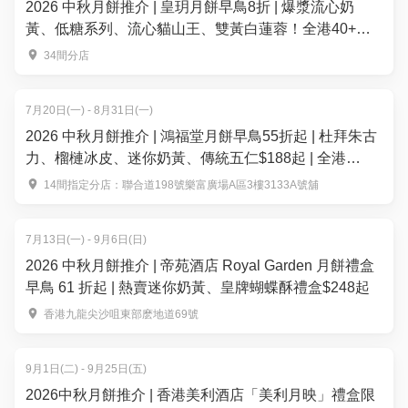
2026 中秋月餅推介 | 皇玥月餅早鳥8折 | 爆漿流心奶
黃、低糖系列、流心貓山王、雙黃白蓮蓉！全港40+換
領點
34間分店
7月20日(一) - 8月31日(一)
2026 中秋月餅推介 | 鴻福堂月餅早鳥55折起 | 杜拜朱古
力、榴槤冰皮、迷你奶黃、傳統五仁$188起 | 全港
14+分店換領
14間指定分店：聯合道198號樂富廣場A區3樓3133A號舖
7月13日(一) - 9月6日(日)
2026 中秋月餅推介 | 帝苑酒店 Royal Garden 月餅禮盒
早鳥 61 折起 | 熱賣迷你奶黃、皇牌蝴蝶酥禮盒$248起
香港九龍尖沙咀東部麽地道69號
9月1日(二) - 9月25日(五)
2026中秋月餅推介 | 香港美利酒店「美利月映」禮盒限