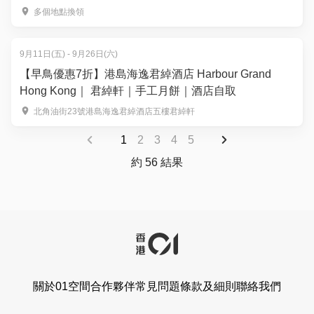
多個地點換領
9月11日(五) - 9月26日(六)
【早鳥優惠7折】港島海逸君綽酒店 Harbour Grand
Hong Kong｜ 君綽軒｜手工月餅｜酒店自取
北角油街23號港島海逸君綽酒店五樓君綽軒
1
2
3
4
5
約 56 結果
關於01空間
合作夥伴
常見問題
條款及細則
聯絡我們