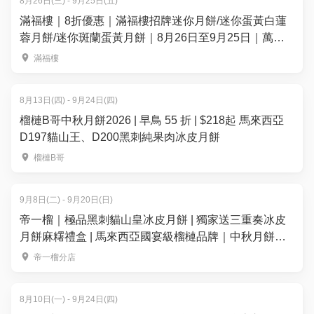
8月26日(三) - 9月25日(五)
滿福樓｜8折優惠｜滿福樓招牌迷你月餅/迷你蛋黃白蓮
蓉月餅/迷你斑蘭蛋黃月餅｜8月26日至9月25日｜萬麗
海景酒店滿福樓
滿福樓
8月13日(四) - 9月24日(四)
榴槤B哥中秋月餅2026 | 早鳥 55 折 | $218起 馬來西亞
D197貓山王、D200黑刺純果肉冰皮月餅
榴槤B哥
9月8日(二) - 9月20日(日)
帝一榴｜極品黑刺貓山皇冰皮月餅 | 獨家送三重奏冰皮
月餅麻糬禮盒 | 馬來西亞國宴級榴槤品牌｜中秋月餅
2026
帝一榴分店
8月10日(一) - 9月24日(四)