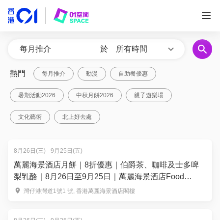
於
所有時間
熱門
每月推介
動漫
自助餐優惠
暑期活動2026
中秋月餅2026
親子遊樂場
文化藝術
北上好去處
8月26日(三) - 9月25日(五)
萬麗海景酒店月餅｜8折優惠｜伯爵茶、咖啡及士多啤
梨乳酪｜8月26日至9月25日｜萬麗海景酒店Food
Studio
灣仔港灣道1號1 號, 香港萬麗海景酒店閣樓