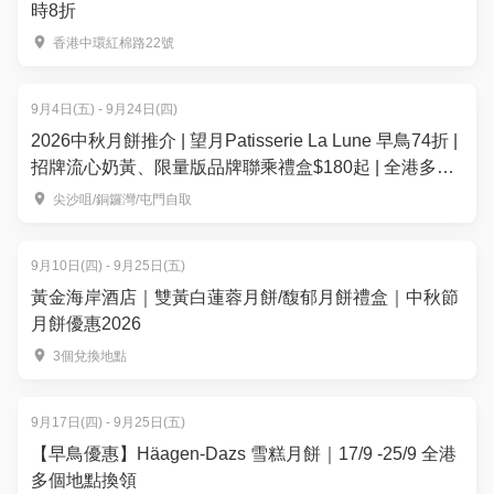
時8折
香港中環紅棉路22號
9月4日(五) - 9月24日(四)
2026中秋月餅推介 | 望月Patisserie La Lune 早鳥74折 |
招牌流心奶黃、限量版品牌聯乘禮盒$180起 | 全港多區
便利換領
尖沙咀/銅鑼灣/屯門自取
9月10日(四) - 9月25日(五)
黃金海岸酒店｜雙黃白蓮蓉月餅/馥郁月餅禮盒｜中秋節
月餅優惠2026
3個兌換地點
9月17日(四) - 9月25日(五)
【早鳥優惠】Häagen-Dazs 雪糕月餅｜17/9 -25/9 全港
多個地點換領