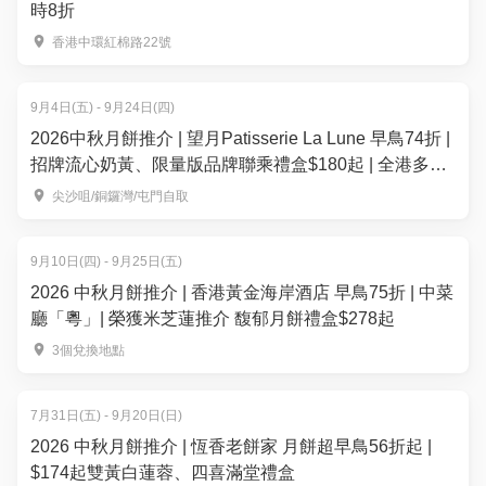
時8折
香港中環紅棉路22號
9月4日(五) - 9月24日(四)
2026中秋月餅推介 | 望月Patisserie La Lune 早鳥74折 |
招牌流心奶黃、限量版品牌聯乘禮盒$180起 | 全港多區
便利換領
尖沙咀/銅鑼灣/屯門自取
9月10日(四) - 9月25日(五)
2026 中秋月餅推介 | 香港黃金海岸酒店 早鳥75折 | 中菜
廳「粵」| 榮獲米芝蓮推介 馥郁月餅禮盒$278起
3個兌換地點
7月31日(五) - 9月20日(日)
2026 中秋月餅推介 | 恆香老餅家 月餅超早鳥56折起 |
$174起雙黃白蓮蓉、四喜滿堂禮盒