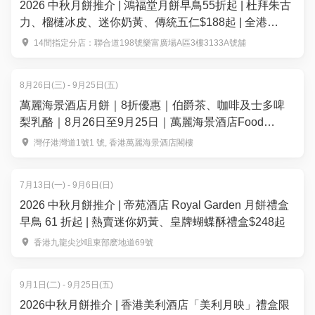
2026 中秋月餅推介 | 鴻福堂月餅早鳥55折起 | 杜拜朱古
力、榴槤冰皮、迷你奶黃、傳統五仁$188起 | 全港
14+分店換領
14間指定分店：聯合道198號樂富廣場A區3樓3133A號舖
8月26日(三) - 9月25日(五)
萬麗海景酒店月餅｜8折優惠｜伯爵茶、咖啡及士多啤
梨乳酪｜8月26日至9月25日｜萬麗海景酒店Food
Studio
灣仔港灣道1號1 號, 香港萬麗海景酒店閣樓
7月13日(一) - 9月6日(日)
2026 中秋月餅推介 | 帝苑酒店 Royal Garden 月餅禮盒
早鳥 61 折起 | 熱賣迷你奶黃、皇牌蝴蝶酥禮盒$248起
香港九龍尖沙咀東部麽地道69號
9月1日(二) - 9月25日(五)
2026中秋月餅推介 | 香港美利酒店「美利月映」禮盒限