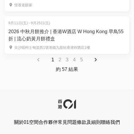
恆香老餅家
9月11日(五) - 9月25日(五)
2026 中秋月餅推介 | 香港W酒店 W Hong Kong 早鳥55
折 | 流心奶黃月餅禮盒
尖沙咀柯士甸道西1號港鐵九龍站香港W酒店1樓
1
2
3
4
5
約 57 結果
關於01空間
合作夥伴
常見問題
條款及細則
聯絡我們