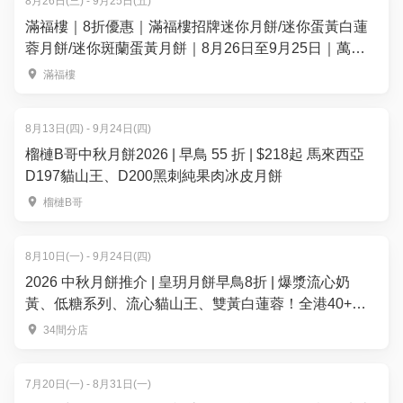
8月26日(三) - 9月25日(五)
滿福樓｜8折優惠｜滿福樓招牌迷你月餅/迷你蛋黃白蓮
蓉月餅/迷你斑蘭蛋黃月餅｜8月26日至9月25日｜萬麗
海景酒店滿福樓
滿福樓
8月13日(四) - 9月24日(四)
榴槤B哥中秋月餅2026 | 早鳥 55 折 | $218起 馬來西亞
D197貓山王、D200黑刺純果肉冰皮月餅
榴槤B哥
8月10日(一) - 9月24日(四)
2026 中秋月餅推介 | 皇玥月餅早鳥8折 | 爆漿流心奶
黃、低糖系列、流心貓山王、雙黃白蓮蓉！全港40+換
領點
34間分店
7月20日(一) - 8月31日(一)