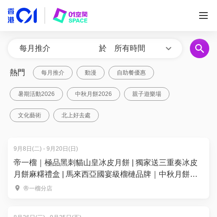
於
所有時間
熱門
每月推介
動漫
自助餐優惠
暑期活動2026
中秋月餅2026
親子遊樂場
文化藝術
北上好去處
9月8日(二) - 9月20日(日)
帝一榴｜極品黑刺貓山皇冰皮月餅 | 獨家送三重奏冰皮
月餅麻糬禮盒 | 馬來西亞國宴級榴槤品牌｜中秋月餅
2026
帝一榴分店