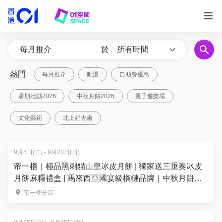
於
所有時間
熱門
每月推介
動漫
自助餐優惠
暑期活動2026
中秋月餅2026
親子遊樂場
文化藝術
北上好去處
9月8日(二) - 9月20日(日)
帝一榴｜極品黑刺貓山皇冰皮月餅 | 獨家送三重奏冰皮
月餅麻糬禮盒 | 馬來西亞國宴級榴槤品牌｜中秋月餅
2026
帝一榴分店