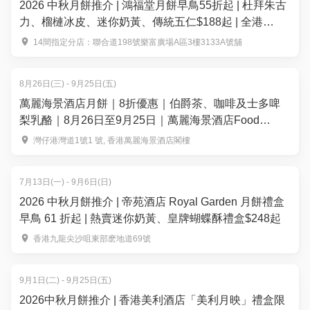
2026 中秋月餅推介 | 鴻福堂月餅早鳥55折起 | 杜拜朱古
力、榴槤冰皮、迷你奶黃、傳統五仁$188起 | 全港
14+分店換領
14間指定分店：聯合道198號樂富廣場A區3樓3133A號舖
8月26日(三) - 9月25日(五)
萬麗海景酒店月餅｜8折優惠｜伯爵茶、咖啡及士多啤
梨乳酪｜8月26日至9月25日｜萬麗海景酒店Food
Studio
灣仔港灣道1號1 號, 香港萬麗海景酒店閣樓
7月13日(一) - 9月6日(日)
2026 中秋月餅推介 | 帝苑酒店 Royal Garden 月餅禮盒
早鳥 61 折起 | 熱賣迷你奶黃、皇牌蝴蝶酥禮盒$248起
香港九龍尖沙咀東部麽地道69號
9月1日(二) - 9月25日(五)
2026中秋月餅推介 | 香港美利酒店「美利月映」禮盒限