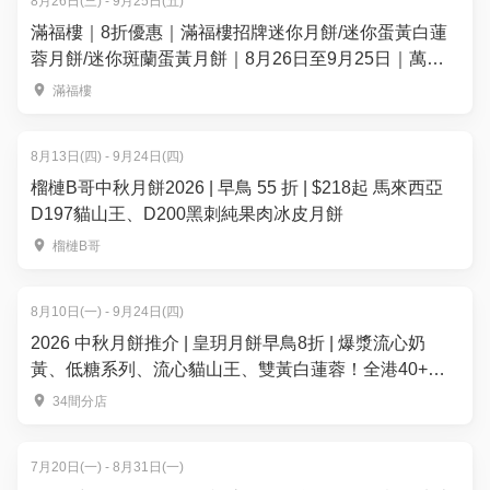
8月26日(三) - 9月25日(五)
滿福樓｜8折優惠｜滿福樓招牌迷你月餅/迷你蛋黃白蓮
蓉月餅/迷你斑蘭蛋黃月餅｜8月26日至9月25日｜萬麗
海景酒店滿福樓
滿福樓
8月13日(四) - 9月24日(四)
榴槤B哥中秋月餅2026 | 早鳥 55 折 | $218起 馬來西亞
D197貓山王、D200黑刺純果肉冰皮月餅
榴槤B哥
8月10日(一) - 9月24日(四)
2026 中秋月餅推介 | 皇玥月餅早鳥8折 | 爆漿流心奶
黃、低糖系列、流心貓山王、雙黃白蓮蓉！全港40+換
領點
34間分店
7月20日(一) - 8月31日(一)