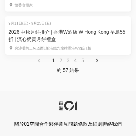
恆香老餅家
9月11日(五) - 9月25日(五)
2026 中秋月餅推介 | 香港W酒店 W Hong Kong 早鳥55
折 | 流心奶黃月餅禮盒
尖沙咀柯士甸道西1號港鐵九龍站香港W酒店1樓
1
2
3
4
5
約 57 結果
關於01空間
合作夥伴
常見問題
條款及細則
聯絡我們