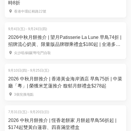
時8折
香港中環紅棉路22號
9月4日(五) - 9月24日(四)
2026中秋月餅推介 | 望月Patisserie La Lune 早鳥74折 |
招牌流心奶黃、限量版品牌聯乘禮盒$180起 | 全港多區
便利換領
尖沙咀/銅鑼灣/屯門自取
9月10日(四) - 9月25日(五)
2026 中秋月餅推介 | 香港黃金海岸酒店 早鳥75折 | 中菜
廳「粵」| 榮獲米芝蓮推介 馥郁月餅禮盒$278起
3個兌換地點
7月31日(五) - 9月20日(日)
2026 中秋月餅推介 | 恆香老餅家 月餅超早鳥56折起 |
$174起雙黃白蓮蓉、四喜滿堂禮盒