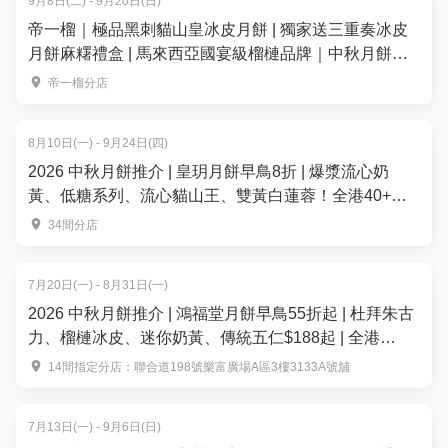
9月8日(二) - 9月20日(日)
帝一榴｜極品黑刺貓山皇冰皮月餅 | 獨家送三重奏冰皮
月餅麻糬禮盒 | 馬來西亞國宴級榴槤品牌｜中秋月餅
2026
帝一榴分店
8月10日(一) - 9月24日(四)
2026 中秋月餅推介 | 皇玥月餅早鳥8折 | 爆漿流心奶
黃、低糖系列、流心貓山王、雙黃白蓮蓉！全港40+換
領點
34間分店
7月20日(一) - 8月31日(一)
2026 中秋月餅推介 | 鴻福堂月餅早鳥55折起 | 杜拜朱古
力、榴槤冰皮、迷你奶黃、傳統五仁$188起 | 全港
14+分店換領
14間指定分店：聯合道198號樂富廣場A區3樓3133A號舖
7月13日(一) - 9月6日(日)