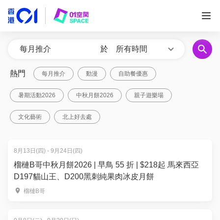
於
所有時間
熱門
每月推介
動漫
自助餐優惠
暑期活動2026
中秋月餅2026
親子遊樂場
文化藝術
北上好去處
8月13日(四) - 9月24日(四)
榴槤B哥中秋月餅2026 | 早鳥 55 折 | $218起 馬來西亞
D197貓山王、D200黑刺純果肉冰皮月餅
榴槤B哥