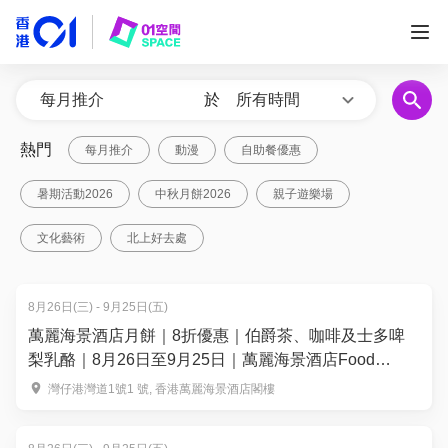
於
所有時間
熱門
每月推介
動漫
自助餐優惠
暑期活動2026
中秋月餅2026
親子遊樂場
文化藝術
北上好去處
8月26日(三) - 9月25日(五)
萬麗海景酒店月餅｜8折優惠｜伯爵茶、咖啡及士多啤
梨乳酪｜8月26日至9月25日｜萬麗海景酒店Food
Studio
灣仔港灣道1號1 號, 香港萬麗海景酒店閣樓