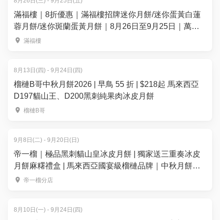
8月26日(三) - 9月25日(五)
滿福樓｜8折優惠｜滿福樓招牌迷你月餅/迷你蛋黃白蓮
蓉月餅/迷你斑蘭蛋黃月餅｜8月26日至9月25日｜萬麗
海景酒店滿福樓
滿福樓
8月13日(四) - 9月24日(四)
榴槤B哥中秋月餅2026 | 早鳥 55 折 | $218起 馬來西亞
D197貓山王、D200黑刺純果肉冰皮月餅
榴槤B哥
9月8日(二) - 9月20日(日)
帝一榴｜極品黑刺貓山皇冰皮月餅 | 獨家送三重奏冰皮
月餅麻糬禮盒 | 馬來西亞國宴級榴槤品牌｜中秋月餅
2026
帝一榴分店
8月10日(一) - 9月24日(四)