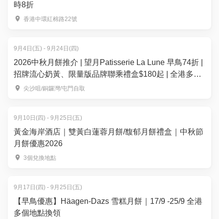
時8折
香港中環紅棉路22號
9月4日(五) - 9月24日(四)
2026中秋月餅推介 | 望月Patisserie La Lune 早鳥74折 |
招牌流心奶黃、限量版品牌聯乘禮盒$180起 | 全港多區
便利換領
尖沙咀/銅鑼灣/屯門自取
9月10日(四) - 9月25日(五)
黃金海岸酒店｜雙黃白蓮蓉月餅/馥郁月餅禮盒｜中秋節
月餅優惠2026
3個兌換地點
9月17日(四) - 9月25日(五)
【早鳥優惠】Häagen-Dazs 雪糕月餅｜17/9 -25/9 全港
多個地點換領