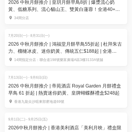
2026 中秋月餅推介 | 皇玥月餅早鳥8折 | 爆漿流心奶
黃、低糖系列、流心貓山王、雙黃白蓮蓉！全港40+換
領點
34間分店
7月20日(一) - 8月31日(一)
2026 中秋月餅推介 | 鴻福堂月餅早鳥55折起 | 杜拜朱古
力、榴槤冰皮、迷你奶黃、傳統五仁$188起 | 全港
14+分店換領
14間指定分店：聯合道198號樂富廣場A區3樓3133A號舖
7月13日(一) - 9月6日(日)
2026 中秋月餅推介 | 帝苑酒店 Royal Garden 月餅禮盒
早鳥 61 折起 | 熱賣迷你奶黃、皇牌蝴蝶酥禮盒$248起
香港九龍尖沙咀東部麽地道69號
9月1日(二) - 9月25日(五)
2026中秋月餅推介 | 香港美利酒店「美利月映」禮盒限