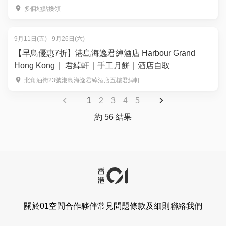
多個地點換領
9月11日(五) - 9月26日(六)
【早鳥優惠7折】港島海逸君綽酒店 Harbour Grand
Hong Kong｜ 君綽軒｜手工月餅｜酒店自取
北角油街23號港島海逸君綽酒店五樓君綽軒
1
2
3
4
5
約 56 結果
關於01空間
合作夥伴
常見問題
條款及細則
聯絡我們