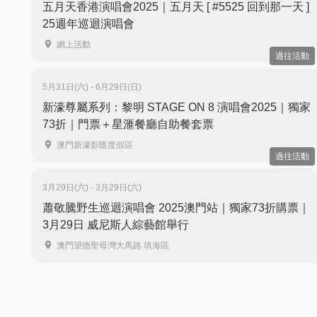
五月天香港演唱會2025｜五月天 [ #5525 回到那一天 ]
25週年巡迴演唱會
網上活動
過往活動
5月31日(六) - 6月29日(日)
新濠尊屬系列：黎明 STAGE ON 8 演唱會2025｜獨家
73折｜門票＋星滙餐廳自助餐套票
澳門新濠影匯度假區
過往活動
3月29日(六) - 3月29日(六)
蕭敬騰野生巡迴演唱會 2025澳門站｜獨家73折購票｜
3月29日 威尼斯人綜藝館舉行
澳門望德聖母灣大馬路 填海區