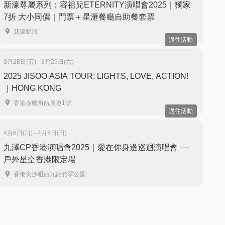
新濠尊屬系列：容祖兒ETERNITY演唱會2025｜獨家
7折 大小同價｜門票＋星滙餐廳自助餐套票
新濠影滙
過往活動
3月28日(五) - 3月29日(六)
2025 JISOO ASIA TOUR: LIGHTS, LOVE, ACTION!
｜HONG KONG
香港赤鱲角航展道1號
過往活動
4月6日(日) - 4月6日(日)
九澤CP香港演唱會2025｜愛在你身邊巡迴演唱會 —
戶外星空香港限定場
香港尖沙咀西九龍竹翠公園