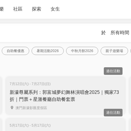
樂
社區
探索
女生
於
所有時間
自助餐優惠
暑期活動2026
中秋月餅2026
親子遊樂場
過往活動
7月12日(六) - 7月27日(日)
新濠尊屬系列：郭富城夢幻舞林演唱會2025｜獨家73
折｜門票＋星滙餐廳自助餐套票
澳門新濠影匯度假區
過往活動
5月17日(六) - 5月17日(六)