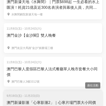
澳門新濠天地《水舞間》｜門票$698起 一生必看的水上
匯演！耗資21億及近300名表演者與幕後人員，共同打
造世界級舞台ｘ夢幻水特技
水舞間劇院新濠天地一樓
11月8日(五) - 10月24日(六)
澳門金沙【金沙閣】雙人晚餐
澳門友誼大馬路"金沙"娛樂場三樓
11月8日(五) - 10月24日(六)
澳門巴黎人度假區巴黎人法式餐廳單人晚市套餐大小同
價
澳門巴黎人3樓3312號
過往活動
9月19日(五) - 11月2日(日)
澳門新濠影滙「心寒影滙2」｜心寒片場門票大小同價