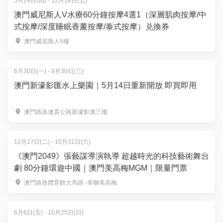
5月29日(四) - 12月18日(五)
澳門威尼斯人V水療60分鐘按摩4選1（深層肌肉按摩/中
式按摩/深度睡眠香薰按摩/泰式按摩）兑換券
澳門威尼斯人5樓
6月30日(一) - 9月30日(三)
澳門新濠影匯水上樂園｜5月14日重新開放 即買即用
澳門路氹連貫公路新濠影滙三樓
12月17日(二) - 10月31日(六)
《澳門2049》張藝謀導演執導 超越時光的科技藝術舞台
劇 80分鐘環遊中國｜澳門美高梅MGM｜限量門票
澳門路氹體育館大馬路 -美獅美高梅
6月6日(五) - 10月25日(日)