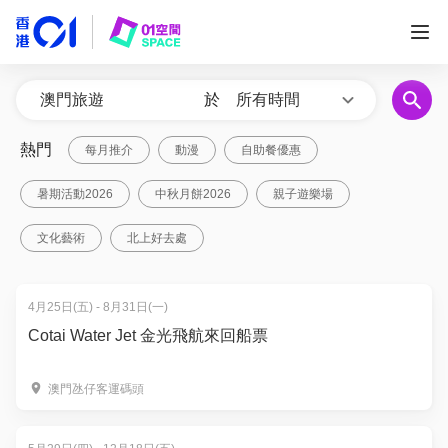
於
所有時間
熱門
每月推介
動漫
自助餐優惠
暑期活動2026
中秋月餅2026
親子遊樂場
文化藝術
北上好去處
4月25日(五) - 8月31日(一)
Cotai Water Jet 金光飛航來回船票
澳門氹仔客運碼頭