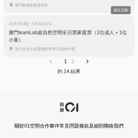
澳門新濠影匯度假區
過往活動
11月7日(四) - 5月31日(六)
澳門teamLab超自然空間全日票家庭票（2位成人＋1位
小童）
氹仔金光大道望德聖母灣大馬路s/n號
1
2
約 14 結果
關於01空間
合作夥伴
常見問題
條款及細則
聯絡我們