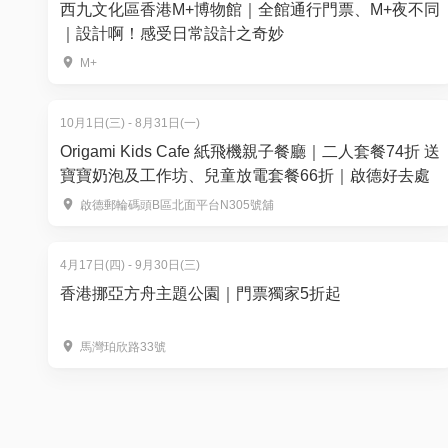
西九文化區香港M+博物館｜全館通行門票、M+夜不同
｜設計啊！感受日常設計之奇妙
M+
10月1日(三) - 8月31日(一)
Origami Kids Cafe 紙飛機親子餐廳｜二人套餐74折 送
寶寶奶泡及工作坊、兒童放電套餐66折｜啟德好去處
啟德郵輪碼頭B區北面平台N305號舖
4月17日(四) - 9月30日(三)
香港挪亞方舟主題公園｜門票獨家5折起
馬灣珀欣路33號