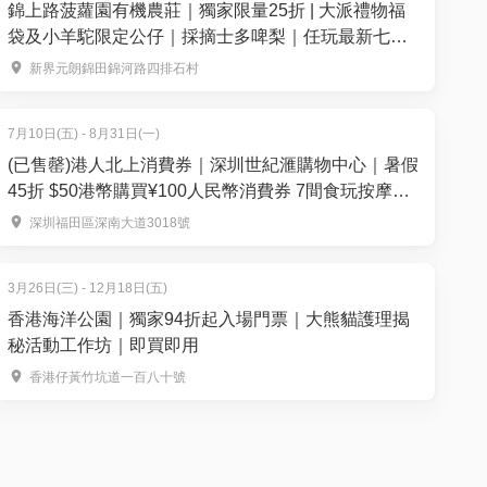
錦上路菠蘿園有機農莊｜獨家限量25折 | 大派禮物福
袋及小羊駝限定公仔｜採摘士多啤梨｜任玩最新七彩
彈床充氣城堡沙池釣魚池｜元朗好去處
新界元朗錦田錦河路四排石村
7月10日(五) - 8月31日(一)
(已售罄)港人北上消費券｜深圳世紀滙購物中心｜暑假
45折 $50港幣購買¥100人民幣消費券 7間食玩按摩唱K
熱門店 週末可用｜暑假北上好去處
深圳福田區深南大道3018號
3月26日(三) - 12月18日(五)
香港海洋公園｜獨家94折起入場門票｜大熊貓護理揭
秘活動工作坊｜即買即用
香港仔黃竹坑道一百八十號