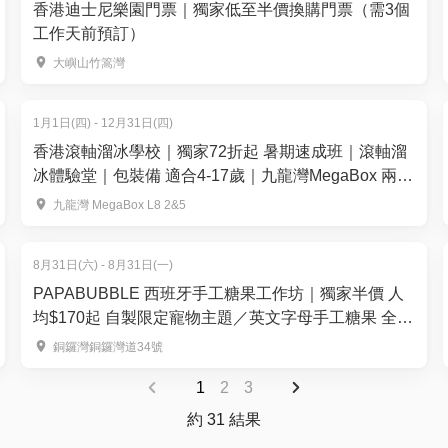
香港迪士尼樂園門票｜獨家低至半價換購門票（需3個
工作天前預訂）
大嶼山竹篙灣
1月1日(四) - 12月31日(四)
香港滾軸溜冰學校｜獨家72折起 暑期速成班｜滾軸溜
冰體驗堂｜包裝備 適合4-17歲｜九龍灣MegaBox 兩萬
呎全港最大室內滾軸溜冰場 全場無柱空間
九龍灣 MegaBox L8 2&5
8月31日(六) - 8月31日(一)
PAPABUBBLE 西班牙手工糖果工作坊｜獨家半價 人
均$170起 自製限定寵物主題／英文字母手工糖果 全天
然食材｜3歲起
銅鑼灣銅鑼灣道34號
1
2
3
約 31 結果