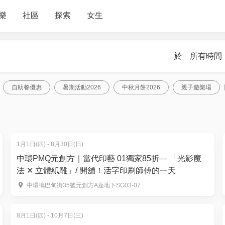
樂
社區
探索
女生
於
所有時間
自助餐優惠
暑期活動2026
中秋月餅2026
親子遊樂場
1月1日(四) - 8月30日(日)
中環PMQ元創方｜當代印藝 01獨家85折— 「光影魔
法 ✕ 立體紙雕」/ 開舖！活字印刷師傅的一天
中環鴨巴甸街35號元創方A座地下SG03-07
8月1日(四) - 10月7日(三)