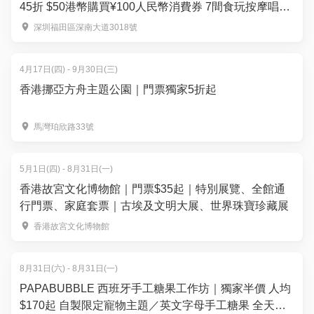
45折 $50港幣購買¥100人民幣消費券 7間食玩按摩唱K
熱門店 週末可用｜暑假北上好去處
深圳福田區深南大道3018號
4月17日(四) - 9月30日(三)
香港挪亞方舟主題公園｜門票獨家5折起
馬灣珀欣路33號
5月1日(四) - 8月31日(一)
香港故宮文化博物館｜門票$35起｜特別展覽、全館通
行門票、家庭套票｜古埃及文明大展、世界珠寶珍藏展
香港故宮文化博物館
8月31日(六) - 8月31日(一)
PAPABUBBLE 西班牙手工糖果工作坊｜獨家半價 人均
$170起 自製限定寵物主題／英文字母手工糖果 全天然