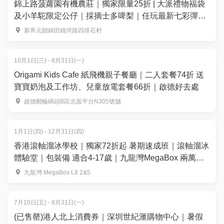
錦上路菠蘿園有機農莊｜獨家限量25折 | 大派禮物福袋
及小羊駝限定公仔｜採摘士多啤梨｜任玩最新七彩彈床
充氣城堡沙池釣魚池｜元朗好去處
新界元朗錦田錦河路四排石村
10月1日(三) - 8月31日(一)
Origami Kids Cafe 紙飛機親子餐廳｜二人套餐74折 送
寶寶奶泡及工作坊、兒童放電套餐66折｜啟德好去處
啟德郵輪碼頭B區北面平台N305號舖
1月1日(四) - 12月31日(四)
香港滾軸溜冰學校｜獨家72折起 暑期速成班｜滾軸溜冰
體驗堂｜包裝備 適合4-17歲｜九龍灣MegaBox 兩萬呎
全港最大室內滾軸溜冰場 全場無柱空間
九龍灣 MegaBox L8 2&5
7月10日(五) - 8月31日(一)
(已售罄)港人北上消費券｜深圳世紀滙購物中心｜暑假