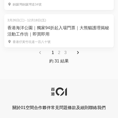
食材｜3歲起
銅鑼灣銅鑼灣道34號
3月26日(三) - 12月18日(五)
香港海洋公園｜獨家94折起入場門票｜大熊貓護理揭秘
活動工作坊｜即買即用
香港仔黃竹坑道一百八十號
1
2
3
約 31 結果
關於01空間
合作夥伴
常見問題
條款及細則
聯絡我們