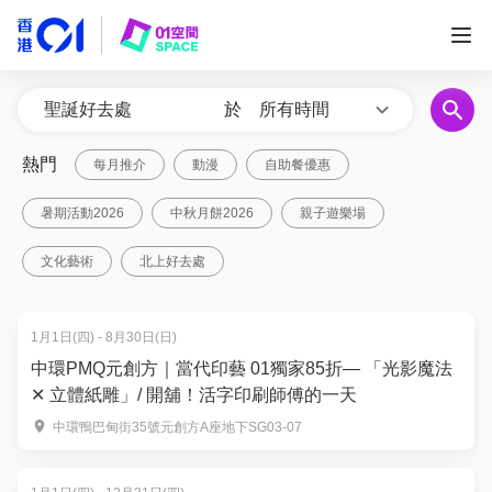
於
所有時間
熱門
每月推介
動漫
自助餐優惠
暑期活動2026
中秋月餅2026
親子遊樂場
文化藝術
北上好去處
1月1日(四) - 8月30日(日)
中環PMQ元創方｜當代印藝 01獨家85折— 「光影魔法
✕ 立體紙雕」/ 開舖！活字印刷師傅的一天
中環鴨巴甸街35號元創方A座地下SG03-07