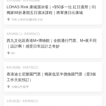
1月1日(四) - 12月31日(四)
LOHAS Rink 康城溜冰場｜+$50多一位 紅日適用｜01
獨家88折暑期五日溜冰課程｜將軍澳日出康城
THE LOHAS2樓206-210
3月18日(二) - 9月30日(三)
西九文化區香港M+博物館｜全館通行門票、M+夜不同
｜設計啊！感受日常設計之奇妙
M+
8月1日(四) - 10月7日(三)
香港迪士尼樂園門票｜獨家低至半價換購門票（需3個
工作天前預訂）
大嶼山竹篙灣
1月1日(五) - 9月30日(三)