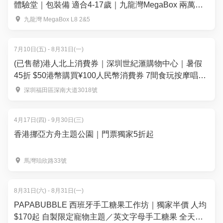
體驗堂｜包裝備 適合4-17歲｜九龍灣MegaBox 兩萬呎
全港最大室內滾軸溜冰場 全場無柱空間
九龍灣 MegaBox L8 2&5
7月10日(五) - 8月31日(一)
(已售罄)港人北上消費券｜深圳世紀滙購物中心｜暑假
45折 $50港幣購買¥100人民幣消費券 7間食玩按摩唱K
熱門店 週末可用｜暑假北上好去處
深圳福田區深南大道3018號
4月17日(四) - 9月30日(三)
香港挪亞方舟主題公園｜門票獨家5折起
馬灣珀欣路33號
8月31日(六) - 8月31日(一)
PAPABUBBLE 西班牙手工糖果工作坊｜獨家半價 人均
$170起 自製限定寵物主題／英文字母手工糖果 全天然