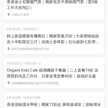
香港迪士尼樂園門票｜獨家低至半價換購門票（需3個
工作天前預訂）
大嶼山竹篙灣
1月1日(五) - 9月30日(三)
錦上路菠蘿園有機農莊｜獨家限量25折 | 大派禮物福袋
及小羊駝限定公仔｜採摘士多啤梨｜任玩最新七彩彈床
充氣城堡沙池釣魚池｜元朗好去處
新界元朗錦田錦河路四排石村
10月1日(三) - 8月31日(一)
Origami Kids Cafe 紙飛機親子餐廳｜二人套餐74折 送
寶寶奶泡及工作坊、兒童放電套餐66折｜啟德好去處
啟德郵輪碼頭B區北面平台N305號舖
1月1日(四) - 12月31日(四)
香港滾軸溜冰學校｜獨家72折起 暑期速成班｜滾軸溜冰