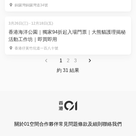
食材｜3歲起
銅鑼灣銅鑼灣道34號
3月26日(三) - 12月18日(五)
香港海洋公園｜獨家94折起入場門票｜大熊貓護理揭秘
活動工作坊｜即買即用
香港仔黃竹坑道一百八十號
1
2
3
約 31 結果
關於01空間
合作夥伴
常見問題
條款及細則
聯絡我們