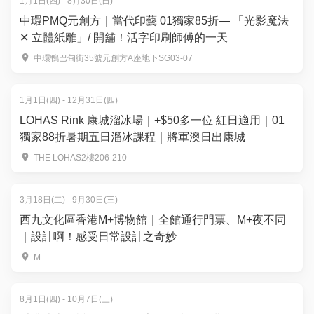
1月1日(四) - 8月30日(日)
中環PMQ元創方｜當代印藝 01獨家85折— 「光影魔法
✕ 立體紙雕」/ 開舖！活字印刷師傅的一天
中環鴨巴甸街35號元創方A座地下SG03-07
1月1日(四) - 12月31日(四)
LOHAS Rink 康城溜冰場｜+$50多一位 紅日適用｜01
獨家88折暑期五日溜冰課程｜將軍澳日出康城
THE LOHAS2樓206-210
3月18日(二) - 9月30日(三)
西九文化區香港M+博物館｜全館通行門票、M+夜不同
｜設計啊！感受日常設計之奇妙
M+
8月1日(四) - 10月7日(三)