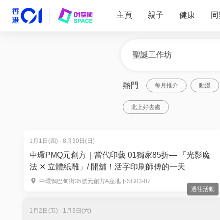
主頁
親子
健康
同
熱門
每月推介
動漫
北上好去處
1月1日(四) - 8月30日(日)
中環PMQ元創方｜當代印藝 01獨家85折— 「光影魔
法 ✕ 立體紙雕」/ 開舖！活字印刷師傅的一天
中環鴨巴甸街35號元創方A座地下SG03-07
過往活動
1月2日(五) - 1月3日(六)