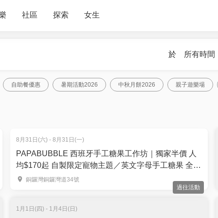
樂
社區
探索
女生
於
所有時間
自助餐優惠
暑期活動2026
中秋月餅2026
親子遊樂場
8月31日(六) - 8月31日(一)
PAPABUBBLE 西班牙手工糖果工作坊｜獨家半價 人
均$170起 自製限定寵物主題／英文字母手工糖果 全天
然食材｜3歲起
銅鑼灣銅鑼灣道34號
過往活動
1月1日(四) - 1月4日(日)