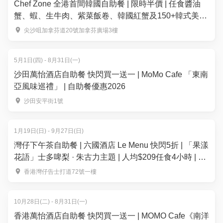
Chef Zone 全港首間韓國自助餐 | 限時半價 | 任食醬油
蟹、蝦、生牛肉、紫菜飯卷、韓國紅蟹及150+韓式美
食！韓國人主理
尖沙咀加拿芬道20號加拿芬廣場3樓
5月1日(四) - 8月31日(一)
沙田萬怡酒店自助餐 快閃買一送一 | MoMo Cafe 「東南
亞風味巡禮」 | 自助餐優惠2026
沙田安平街1號
1月19日(日) - 9月27日(日)
灣仔下午茶自助餐 | 六國酒店 Le Menu 快閃5折 | 「果漾
花語」士多啤梨 · 朱古力主題 | 人均$209任食4小時 | 自
助餐優惠2026
香港灣仔告士打道72號一樓
10月28日(二) - 8月31日(一)
香港萬怡酒店自助餐 快閃買一送一 | MOMO Cafe《南洋