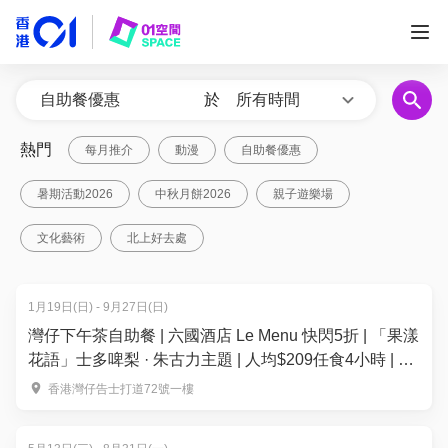
於
所有時間
熱門
每月推介
動漫
自助餐優惠
暑期活動2026
中秋月餅2026
親子遊樂場
文化藝術
北上好去處
1月19日(日) - 9月27日(日)
灣仔下午茶自助餐 | 六國酒店 Le Menu 快閃5折 | 「果漾
花語」士多啤梨 · 朱古力主題 | 人均$209任食4小時 | 自
助餐優惠2026
香港灣仔告士打道72號一樓