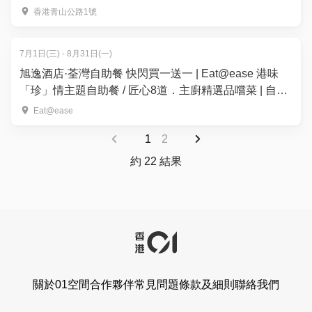
香港青山公路1號
7月1日(三) - 8月31日(一)
旭逸酒店·荃灣自助餐 快閃買一送一 | Eat@ease 港味
「珍」情主題自助餐 / 匠心8道．主廚精選品嚐菜 | 自助
餐優惠2026
Eat@ease
1
2
約 22 結果
關於01空間
合作夥伴
常見問題
條款及細則
聯絡我們