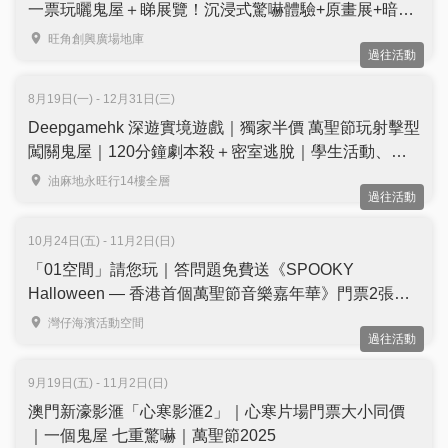
一票玩曬鬼屋＋睇展覽！沉浸式驚嚇體驗+原畫展+暗黑
主題Cafe+香港限定周邊
旺角創興廣場地庫
過往活動
8月19日(一) - 12月31日(三)
Deepgamehk 深遊實境遊戲｜獨家半價 萬聖節玩射擊型
闖關鬼屋｜120分鐘劇本殺＋密室逃脫｜學生活動、
Team Building、Re-U｜油麻地二千呎室內場地Ｘ電影
油麻地永旺行14樓全層
過往活動
級場景佈置
10月24日(五) - 11月2日(日)
「01空間」請您玩｜答問題免費送《SPOOKY
Halloween — 香港首個萬聖節音樂嘉年華》門票2張｜
名額共8位
灣仔海濱活動空間
過往活動
9月19日(五) - 11月2日(日)
澳門新濠影滙「心寒影滙2」｜心寒片場門票大小同價
｜一個鬼屋 七重驚嚇｜萬聖節2025