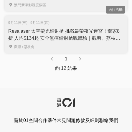
澳門新濠影滙度假區
過往活動
9月11日(三) - 9月11日(四)
Resalaser 太空螢光鐳射槍 挑戰最螢夜光迷宮！獨家8
折 人均$134起 安全無痛鐳射槍戰體驗｜觀塘、荔枝角
過萬呎分店
觀塘 / 荔枝角
1
約 12 結果
關於01空間
合作夥伴
常見問題
條款及細則
聯絡我們