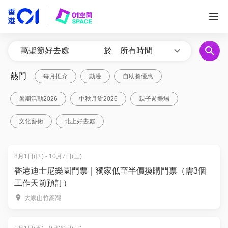
於
所有時間
熱門
每月推介
動漫
自助餐優惠
暑期活動2026
中秋月餅2026
親子遊樂場
文化藝術
北上好去處
8月1日(四) - 10月7日(三)
香港迪士尼樂園門票｜獨家低至半價換購門票（需3個
工作天前預訂）
大嶼山竹篙灣