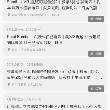
Sandbox VR 虛擬實境體驗館｜獨家8折起 試玩四大劇
本 沉浸式體驗遊戲｜魷魚遊戲 : 虛擬對決／海魔的詛咒
／鋼鐵星空2088／屍森大宅｜銅鑼灣店、尖沙咀店
銅鑼灣登龍街1號金朝陽中心二期23F
過往活動
3月31日(一) - 3月30日(一)
Paint Bomber - 沉浸式任務遊戲｜獨家8折起 75分鐘過
關玩漆彈 非一般密室逃脫｜旺角
旺角中僑商業大廈16樓5室
過往活動
10月10日(五) - 11月2日(日)
香港海洋公園 哈囉喂全園祭2025：頑魂｜獨家93折起
最平$238開箱六大驚嚇體驗｜日夜打卡主題場景、十大
嘩鬼匯演（需3個工作天前預訂）
香港仔黃竹坑道 180 號
過往活動
9月19日(五) - 11月9日(日)
伊藤潤二恐怖體驗展登陸旺角創興！獨家低至95折入場