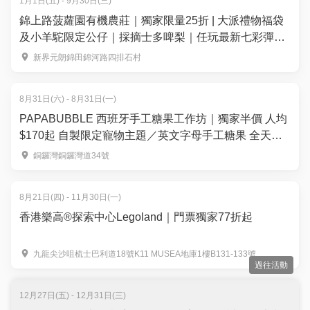
1月1日(五) - 9月30日(三)
錦上路菠蘿園有機農莊｜獨家限量25折 | 大派禮物福袋
及小羊駝限定公仔｜採摘士多啤梨｜任玩最新七彩彈床
充氣城堡沙池釣魚池｜元朗好去處
新界元朗錦田錦河路四排石村
8月31日(六) - 8月31日(一)
PAPABUBBLE 西班牙手工糖果工作坊｜獨家半價 人均
$170起 自製限定寵物主題／英文字母手工糖果 全天然
食材｜3歲起
銅鑼灣銅鑼灣道34號
8月21日(四) - 11月30日(一)
香港樂高®探索中心Legoland｜門票獨家77折起
九龍尖沙咀梳士巴利道18號K11 MUSEA地庫1樓B131-133號
過往活動
12月27日(五) - 12月31日(三)