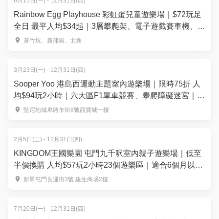
6月15日(一) - 12月31日(四)
Rainbow Egg Playhouse 彩虹蛋兒童遊樂場｜$72玩足
全日 最平人均$34起｜3層攀爬架、電子遊戲賽車機、模
擬消防員遊戲、旋轉摩天輪 | 黃竹坑、新蒲崗、北角｜
黃竹坑、新蒲崗、北角
親子好去處
3月23日(一) - 12月31日(四)
Sooper Yoo 港島西運動主題室內遊樂場｜限時75折 人
均$94玩2小時｜六大區F1單車競賽、攀爬障礙迷宮｜堅
尼地城
堅尼地城卑路乍街8號西寶城一樓
2月5日(三) - 12月31日(四)
KINGDOM王國樂園 屯門九千呎室內親子遊樂場｜低至
半價換購 人均$57玩2小時23個遊樂區｜適合6個月以上
兒童
新界屯門良運街3號 建生商埸2樓
7月20日(一) - 12月31日(四)