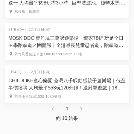
送一 人均最平$98玩盡3小時 | 巨型波波池、旋轉木馬 |
荔枝角、銅鑼灣店
荔枝角、銅鑼灣
3月9日(一) - 12月27日(日)
MOSKIDDO 黃竹坑三萬呎遊樂場｜獨家78折 玩足全日
＋學跆拳道／團體課｜全港最長兒童忍者道，跆拳道課
程
黃竹坑香葉道 2 號 One Island South 13 樓
2月4日(二) - 12月31日(四)
CHILDLIKE童心樂園 荃灣八千呎動感親子遊樂場｜低至
半價換購 人均最平$53玩120分鐘！送射擊遊戲｜18大
主題區玩全港獨有MR互動體驗及水上小船漂流
荃灣愉景新城1029-1030號舖
1
約 10 結果