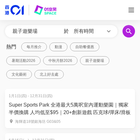
於
所有時間
熱門
每月推介
動漫
自助餐優惠
暑期活動2026
中秋月餅2026
親子遊樂場
文化藝術
北上好去處
1月1日(四) - 12月31日(四)
Super Sports Park 全港最大5萬呎室內運動樂園｜獨家
半價換購 人均低至$95｜20+創新遊戲 匹克球/彈床/滑板
海輝道18號銀海坊 G03&05