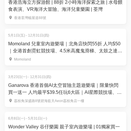
香港浩海立方探游館 | 88折 2小時海洋探索之旅 | 水母餵
食表演、VR海洋大冒險、海洋兒童樂園 | 荃灣
香港荃灣楊屋道88號
5月1日(五) - 12月31日(四)
Momoland 兒童室內遊樂場｜北角店快閃55折 人均$50
｜全港首創霓虹競技場、4.5米高魔鬼滑梯、太鼓之達人
| 荃灣西店、北角店
Momoland
3月23日(一) - 12月31日(四)
Ganarova 香港首個AI太空冒險主題遊樂場｜限量快閃
買一送一 人均最平$39.5任玩6大區｜AI星際競技場、太
空無重力世界｜荔枝角好去處
荔枝角深盛路8號碧海藍天Aeon荔枝角店一樓
6月8日(一) - 5月31日(一)
Wonder Valley 谷仔樂園 親子室內遊樂場 | 01獨家買一