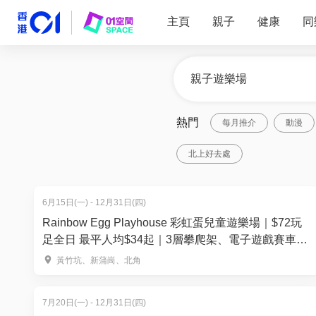
主頁
親子
健康
同
熱門
每月推介
動漫
北上好去處
6月15日(一) - 12月31日(四)
Rainbow Egg Playhouse 彩虹蛋兒童遊樂場｜$72玩
足全日 最平人均$34起｜3層攀爬架、電子遊戲賽車
機、模擬消防員遊戲、旋轉摩天輪 | 黃竹坑、新蒲崗、
黃竹坑、新蒲崗、北角
北角｜親子好去處
7月20日(一) - 12月31日(四)