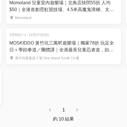
Momoland 兒童室內遊樂場｜北角店快閃55折 人均
$50｜全港首創霓虹競技場、4.5米高魔鬼滑梯、太鼓
之達人 | 荃灣西店、北角店
Momoland
3月9日(一) - 12月27日(日)
MOSKIDDO 黃竹坑三萬呎遊樂場｜獨家78折 玩足全
日＋學跆拳道／團體課｜全港最長兒童忍者道，跆拳
道課程
黃竹坑香葉道 2 號 One Island South 13 樓
1
約 10 結果