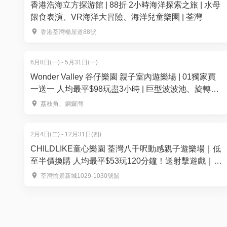
香港浩海立方探游館 | 88折 2小時海洋探索之旅 | 水母
餵食表演、VR海洋大冒險、海洋兒童樂園 | 荃灣
香港荃灣楊屋道88號
6月8日(一) - 5月31日(一)
Wonder Valley 谷仔樂園 親子室內遊樂場 | 01獨家買
一送一 人均最平$98玩盡3小時 | 巨型波波池、旋轉木
馬 | 荔枝角、銅鑼灣店
荔枝角、銅鑼灣
2月4日(二) - 12月31日(四)
CHILDLIKE童心樂園 荃灣八千呎動感親子遊樂場｜低
至半價換購 人均最平$53玩120分鐘！送射擊遊戲｜18
大主題區玩全港獨有MR互動體驗及水上小船漂流
荃灣愉景新城1029-1030號舖