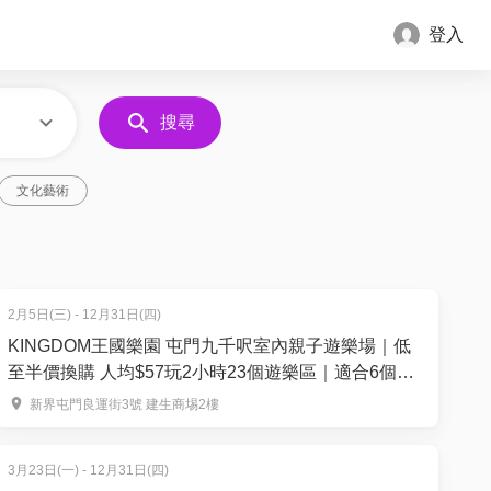
登入
搜尋
文化藝術
2月5日(三) - 12月31日(四)
KINGDOM王國樂園 屯門九千呎室內親子遊樂場｜低
至半價換購 人均$57玩2小時23個遊樂區｜適合6個月
以上兒童
新界屯門良運街3號 建生商埸2樓
3月23日(一) - 12月31日(四)