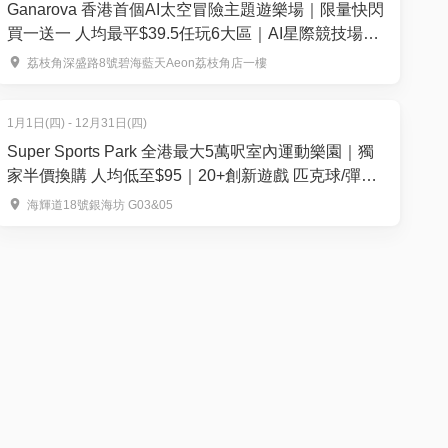
Ganarova 香港首個AI太空冒險主題遊樂場｜限量快閃
買一送一 人均最平$39.5任玩6大區｜AI星際競技場、
太空無重力世界｜荔枝角好去處
荔枝角深盛路8號碧海藍天Aeon荔枝角店一樓
1月1日(四) - 12月31日(四)
Super Sports Park 全港最大5萬呎室內運動樂園｜獨
家半價換購 人均低至$95｜20+創新遊戲 匹克球/彈床/
滑板
海輝道18號銀海坊 G03&05