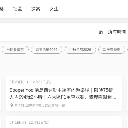
樂
社區
探索
女生
於
所有時間
自助餐優惠
暑期活動2026
中秋月餅2026
親子遊樂場
3月23日(一) - 12月31日(四)
Sooper Yoo 港島西運動主題室內遊樂場｜限時75折
人均$94玩2小時｜六大區F1單車競賽、攀爬障礙迷宮
｜堅尼地城
堅尼地城卑路乍街8號西寶城一樓
5月1日(五) - 12月31日(四)