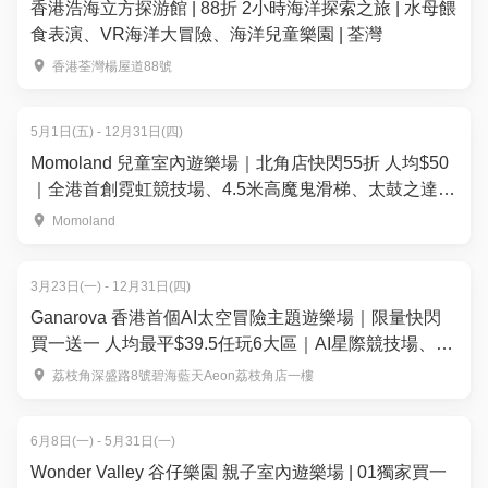
香港浩海立方探游館 | 88折 2小時海洋探索之旅 | 水母餵
食表演、VR海洋大冒險、海洋兒童樂園 | 荃灣
香港荃灣楊屋道88號
5月1日(五) - 12月31日(四)
Momoland 兒童室內遊樂場｜北角店快閃55折 人均$50
｜全港首創霓虹競技場、4.5米高魔鬼滑梯、太鼓之達人
| 荃灣西店、北角店
Momoland
3月23日(一) - 12月31日(四)
Ganarova 香港首個AI太空冒險主題遊樂場｜限量快閃
買一送一 人均最平$39.5任玩6大區｜AI星際競技場、太
空無重力世界｜荔枝角好去處
荔枝角深盛路8號碧海藍天Aeon荔枝角店一樓
6月8日(一) - 5月31日(一)
Wonder Valley 谷仔樂園 親子室內遊樂場 | 01獨家買一