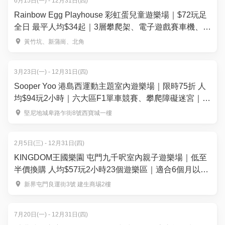
6月15日(一) - 12月31日(四)
Rainbow Egg Playhouse 彩虹蛋兒童遊樂場｜$72玩足
全日 最平人均$34起｜3層攀爬架、電子遊戲賽車機、模
擬消防員遊戲、旋轉摩天輪 | 黃竹坑、新蒲崗、北角｜
黃竹坑、新蒲崗、北角
親子好去處
3月23日(一) - 12月31日(四)
Sooper Yoo 港島西運動主題室內遊樂場｜限時75折 人
均$94玩2小時｜六大區F1單車競賽、攀爬障礙迷宮｜堅
尼地城
堅尼地城卑路乍街8號西寶城一樓
2月5日(三) - 12月31日(四)
KINGDOM王國樂園 屯門九千呎室內親子遊樂場｜低至
半價換購 人均$57玩2小時23個遊樂區｜適合6個月以上
兒童
新界屯門良運街3號 建生商埸2樓
7月20日(一) - 12月31日(四)