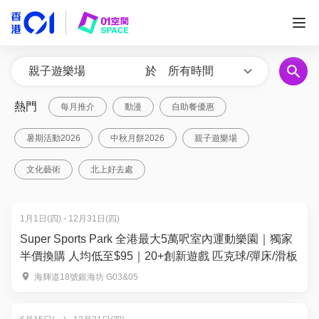
於
所有時間
熱門
每月推介
動漫
自助餐優惠
暑期活動2026
中秋月餅2026
親子遊樂場
文化藝術
北上好去處
1月1日(四) - 12月31日(四)
Super Sports Park 全港最大5萬呎室內運動樂園｜獨家
半價換購 人均低至$95｜20+創新遊戲 匹克球/彈床/滑板
海輝道18號銀海坊 G03&05