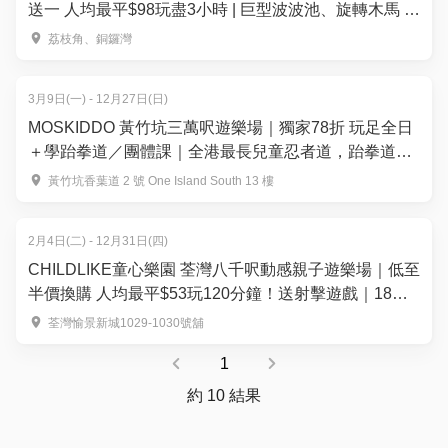
送一 人均最平$98玩盡3小時 | 巨型波波池、旋轉木馬 |
荔枝角、銅鑼灣店
荔枝角、銅鑼灣
3月9日(一) - 12月27日(日)
MOSKIDDO 黃竹坑三萬呎遊樂場｜獨家78折 玩足全日
＋學跆拳道／團體課｜全港最長兒童忍者道，跆拳道課
程
黃竹坑香葉道 2 號 One Island South 13 樓
2月4日(二) - 12月31日(四)
CHILDLIKE童心樂園 荃灣八千呎動感親子遊樂場｜低至
半價換購 人均最平$53玩120分鐘！送射擊遊戲｜18大
主題區玩全港獨有MR互動體驗及水上小船漂流
荃灣愉景新城1029-1030號舖
1
約 10 結果