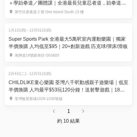
＋學跆拳道／團體課｜全港最長兒童忍者道，跆拳道課
程
黃竹坑香葉道 2 號 One Island South 13 樓
1月1日(四) - 12月31日(四)
Super Sports Park 全港最大5萬呎室內運動樂園｜獨家
半價換購 人均低至$95｜20+創新遊戲 匹克球/彈床/滑板
海輝道18號銀海坊 G03&05
2月4日(二) - 12月31日(四)
CHILDLIKE童心樂園 荃灣八千呎動感親子遊樂場｜低至
半價換購 人均最平$53玩120分鐘！送射擊遊戲｜18大
主題區玩全港獨有MR互動體驗及水上小船漂流
荃灣愉景新城1029-1030號舖
1
約 10 結果