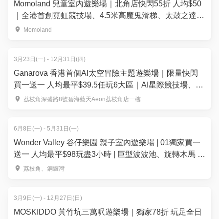
Momoland 兒童室內遊樂場｜北角店快閃55折 人均$50
｜全港首創霓虹競技場、4.5米高魔鬼滑梯、太鼓之達人
| 荃灣西店、北角店
Momoland
3月23日(一) - 12月31日(四)
Ganarova 香港首個AI太空冒險主題遊樂場｜限量快閃
買一送一 人均最平$39.5任玩6大區｜AI星際競技場、太
空無重力世界｜荔枝角好去處
荔枝角深盛路8號碧海藍天Aeon荔枝角店一樓
6月8日(一) - 5月31日(一)
Wonder Valley 谷仔樂園 親子室內遊樂場 | 01獨家買一
送一 人均最平$98玩盡3小時 | 巨型波波池、旋轉木馬 |
荔枝角、銅鑼灣店
荔枝角、銅鑼灣
3月9日(一) - 12月27日(日)
MOSKIDDO 黃竹坑三萬呎遊樂場｜獨家78折 玩足全日