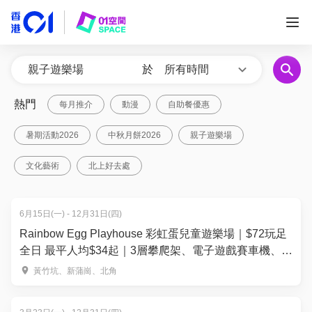
於
所有時間
熱門
每月推介
動漫
自助餐優惠
暑期活動2026
中秋月餅2026
親子遊樂場
文化藝術
北上好去處
6月15日(一) - 12月31日(四)
Rainbow Egg Playhouse 彩虹蛋兒童遊樂場｜$72玩足
全日 最平人均$34起｜3層攀爬架、電子遊戲賽車機、模
擬消防員遊戲、旋轉摩天輪 | 黃竹坑、新蒲崗、北角｜
黃竹坑、新蒲崗、北角
親子好去處