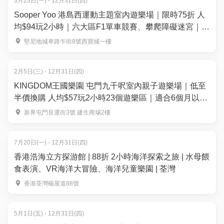
3月23日(一) - 12月31日(四)
Sooper Yoo 港島西運動主題室內遊樂場｜限時75折 人
均$94玩2小時｜六大區F1單車競賽、攀爬障礙迷宮｜堅
尼地城
堅尼地城卑路乍街8號西寶城一樓
2月5日(三) - 12月31日(四)
KINGDOM王國樂園 屯門九千呎室內親子遊樂場｜低至
半價換購 人均$57玩2小時23個遊樂區｜適合6個月以上
兒童
新界屯門良運街3號 建生商埸2樓
7月20日(一) - 12月31日(四)
香港浩海立方探游館 | 88折 2小時海洋探索之旅 | 水母餵
食表演、VR海洋大冒險、海洋兒童樂園 | 荃灣
香港荃灣楊屋道88號
5月1日(五) - 12月31日(四)