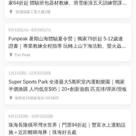
家64折起 體驗班包器材教練、滑雪衝浪五天訓練營課程
｜4歲起【推廣碼減$50】
⁠ 葵涌瑞森工業大廈2樓
6月13日(六) - 8月29日(六)
Funpeak 暑期山海體驗夏令營｜獨家79折起 5-12歲連
證書｜專業教練全程指導 玩轉上山下海活動、螢火蟲夜
探｜親子同樂日【推廣碼減$50】
Fun Peak
1月1日(四) - 12月31日(四)
Super Sports Park 全港最大5萬呎室內運動樂園｜獨家
半價換購 人均低至$95｜20+創新遊戲 匹克球/彈床/滑板
海輝道18號銀海坊 G03&05
6月12日(四) - 10月15日(四)
珠海長隆橫琴灣水世界｜門票94折起｜豐富水上運動設
施＋近距離睇海豚｜珠海好去處