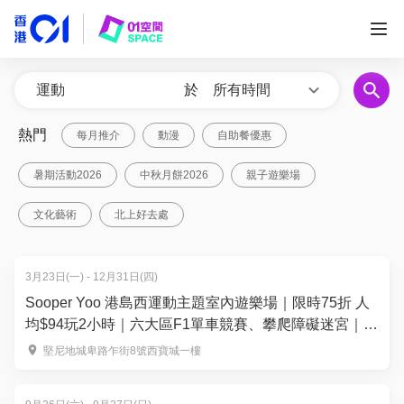
於
所有時間
熱門
每月推介
動漫
自助餐優惠
暑期活動2026
中秋月餅2026
親子遊樂場
文化藝術
北上好去處
3月23日(一) - 12月31日(四)
Sooper Yoo 港島西運動主題室內遊樂場｜限時75折 人
均$94玩2小時｜六大區F1單車競賽、攀爬障礙迷宮｜堅
尼地城
堅尼地城卑路乍街8號西寶城一樓