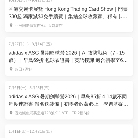
9月26日(六) - 9月27日(日)
香港交易卡展覽 Hong Kong Trading Card Show｜門票
$30起 獨家減$3免手續費｜集結全球收藏家、稀有卡
150+攤位— 運動卡、寶可夢、集換式卡牌遊戲、航海王
亞洲國際博覽館Hall: 5號展館
等 ｜9月26-27日 亞洲國際博覽館Hall 5
7月27日(一) - 8月14日(五)
adidas x ASG 暑期籃球營 2026｜A. 攻防戰術（7 - 15
歲）｜早鳥69折 包球衣證書｜英語授課 適合初學至6個
月籃球經驗的學員｜藍⽥、灣仔【用推廣碼減高達
藍田 / 灣仔
$100】
7月6日(一) - 8月28日(五)
adidas x ASG 暑期劍擊營2026｜早鳥85折 4-14歲不同
程度連證書 報名送裝備｜初學者啟蒙必上！學習基礎技
巧｜APEX FENCING TEAM【用推廣碼減高達$100】
香港鰂魚涌英皇道728號K11 ATELIER 2樓A館
1月1日(四) - 12月31日(四)