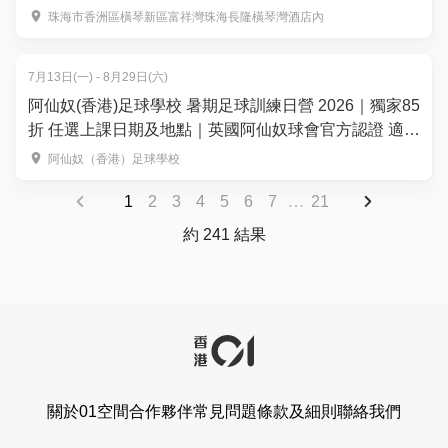
珠海市香洲區橫琴新區富祥灣珠海長隆橫琴灣酒店內
7月13日(一) - 8月29日(六)
阿仙奴(香港)足球學校 暑期足球訓練日營 2026｜獨家85
折 任選上課日期及地點｜英國阿仙奴球會官方認證 適合
3-13歲 教你成為小槍手！
阿仙奴（香港）足球學校
…
1
2
3
4
5
6
7
21
約 241 結果
關於01空間
合作夥伴
常見問題
條款及細則
聯絡我們