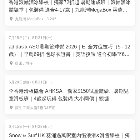
香港滾軸溜冰學校｜獨家72折起 暑期速成班｜滾軸溜冰
體驗堂｜包裝備 適合4-17歲｜九龍灣MegaBox 兩萬呎
全港最大室內滾軸溜冰場 全場無柱空間
九龍灣 MegaBox L8 2&5
7月15日(二) - 8月31日(一)
adidas x ASG暑期籃球營 2026｜E. 全方位技巧（5 - 12
歲）｜早鳥69折 包球衣證書｜英語授課 適合初學至6個
月籃球經驗的學員｜藍田、灣仔【用推廣碼減高達
藍田 / 灣仔
$100】
5月29日(四) - 8月31日(一)
全香港滑板協會 AHKSA｜獨家$150試堂體驗、暑期兒
童滑板班｜4歲起玩得 包裝備 大小同價｜觀塘
恆生工業大廈7樓D&E室
6月15日(一) - 8月28日(五)
Snow & Surf HK 葵涌過萬呎室內衝浪滑&滑雪學校｜獨