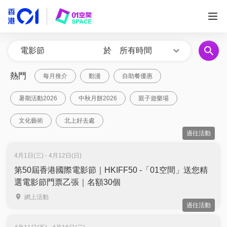
於
所有時間
熱門
每月推介
動漫
自助餐優惠
暑期活動2026
中秋月餅2026
親子遊樂場
文化藝術
北上好去處
過往活動
4月1日(三) - 4月12日(日)
第50屆香港國際電影節｜HKIFF50 -「01空間」送您精
選電影節門票乙張｜名額30個
網上活動
過往活動