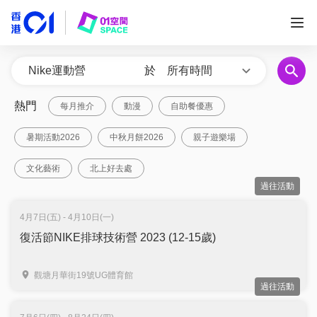
於
所有時間
熱門
每月推介
動漫
自助餐優惠
暑期活動2026
中秋月餅2026
親子遊樂場
文化藝術
北上好去處
過往活動
4月7日(五) - 4月10日(一)
復活節NIKE排球技術營 2023 (12-15歲)
觀塘月華街19號UG體育館
過往活動