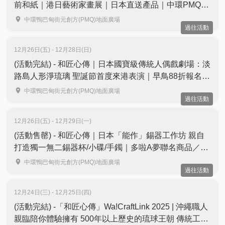
前和紙｜港日藝術家畫展｜日本直送產品｜中環PMQ
Wa! CraftLink 2025
中環鴨巴甸街元創方(PMQ)地面廣場
過往活動
12月26日(五) - 12月28日(日)
(活動完結) - 和匠心傳｜日本國寶級傳統人偶戲劇場：淡
路島人形淨琉璃 聖誕節首度來港表演｜早鳥88折報名
附中英字幕解說｜中環PMQ
中環鴨巴甸街元創方(PMQ)地面廣場
過往活動
12月26日(五) - 12月29日(一)
(活動售罄) - 和匠心傳｜日本「能作」錫器工作坊 親自
打造獨一無二錫器杯/小碟/手鐲｜多啦A夢聯名商品／香
港首個大型錫器主題展覽｜中環PMQ Wa! CraftLink
中環鴨巴甸街元創方(PMQ)地面廣場
過往活動
2025
12月24日(三) - 12月25日(四)
(活動完結) -「和匠心傳」Wa!CraftLink 2025 | 沖繩職人
親臨陪你體驗擁有 500年以上歷史的琉球王朝 傳統工藝