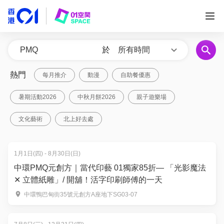
於
所有時間
熱門
每月推介
動漫
自助餐優惠
暑期活動2026
中秋月餅2026
親子遊樂場
文化藝術
北上好去處
1月1日(四) - 8月30日(日)
中環PMQ元創方｜當代印藝 01獨家85折— 「光影魔法
✕ 立體紙雕」/ 開舖！活字印刷師傅的一天
中環鴨巴甸街35號元創方A座地下SG03-07