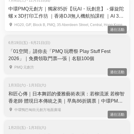
7月8日(三) - 12月31日(四)
中環PMQ元創方｜獨家85折【玩AI・玩創意】 - 爆旋陀
螺 x 3D打印工作坊 ｜香港DJI無人機航拍課程 ｜AI 3D
打印趣味體驗班
HG20, G/F, Block B, PMQ, 35 Aberdeen Street, Central, Hong Kong
過往活動
6月19日(五) - 6月21日(日)
「01空間」請你去「PMQ 玩嘢祭 Play Stuff Fest
2026」｜免費領取門票—張｜名額100個
PMQ 元創方
過往活動
1月3日(六) - 1月3日(六)
和匠心傳｜日本舞蹈的優雅藝術表演：若柳流派 若柳智
香老師 體現日本傳統之美｜早鳥86折購票｜中環PMQ
Wa! CraftLink 2025
中環鴨巴甸街元創方地面廣場
過往活動
1月2日(五) - 1月3日(六)