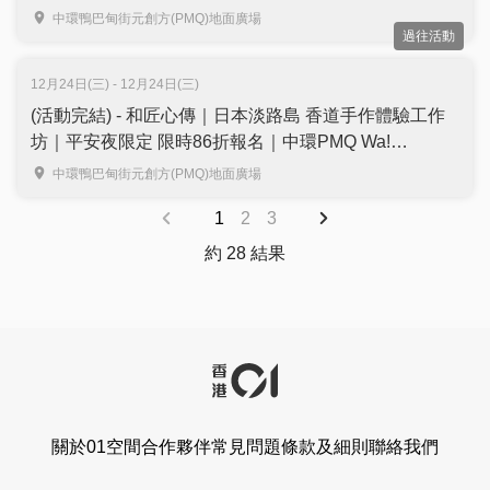
「紅型染」| 中環PMQ
中環鴨巴甸街元創方(PMQ)地面廣場
過往活動
12月24日(三) - 12月24日(三)
(活動完結) - 和匠心傳｜日本淡路島 香道手作體驗工作
坊｜平安夜限定 限時86折報名｜中環PMQ Wa!
CraftLink 2025
中環鴨巴甸街元創方(PMQ)地面廣場
1
2
3
約 28 結果
關於01空間
合作夥伴
常見問題
條款及細則
聯絡我們