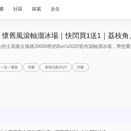
樂
社區
探索
女生
2020 懷舊風滾軸溜冰場｜快閃買1送1｜荔枝
古的士高復古風格20000呎的Bun's2020室內滾軸溜冰場，帶您
買一送一優惠
同樂
暑期活動2025
同樂