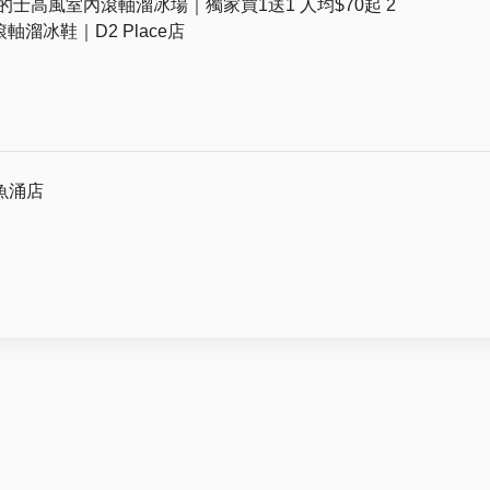
 復古的士高風室內滾軸溜冰場｜獨家買1送1 人均$70起 2
溜冰鞋｜D2 Place店
鰂魚涌店