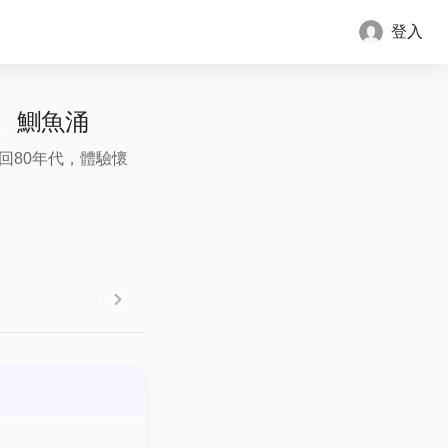
登入
角、鰂魚涌
重回80年代，體驗懷