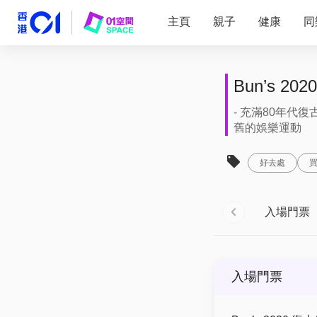
主頁
親子
健康
同
Bun’s 
- 充滿80年代復
舊的娛樂運動
好去處
入場門票
入場門票