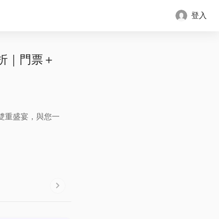
登入
3折｜門票＋
。
雙重盛宴，與您一