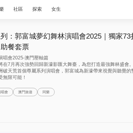
樂
社區
探索
女生
列：郭富城夢幻舞林演唱會2025｜獨家7
自助餐套票
唱會2025-澳門壓軸篇
將在7月再次強勢回歸新濠影匯大舞臺，為您打造最強舞林盛會
洲破天荒首個尊屬系列演唱會，郭富城為新濠帶來視覺與聽覺的
受無限可能！
演唱會
澳門旅遊
同樂