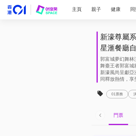
主頁
親子
健康
同
新濠尊屬系
星滙餐廳
郭富城夢幻舞林演
舞臺王者郭富城
新濠風尚呈獻亞
同釋放熱情，享
01票務
門票