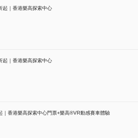
8折起｜香港樂高探索中心
8折起｜香港樂高探索中心
起｜香港樂高探索中心門票+樂高®VR動感賽車體驗