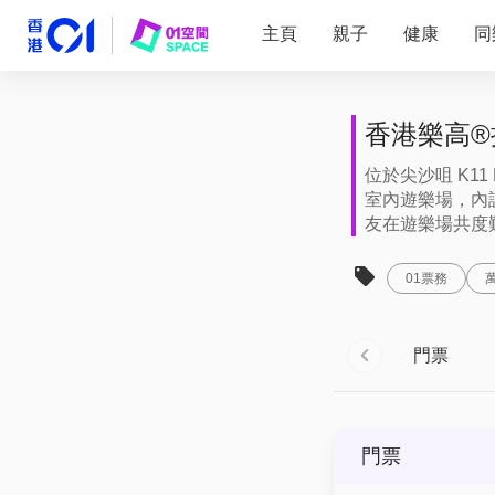
主頁
親子
健康
同
香港樂高®探
位於尖沙咀 K1
室內遊樂場，內
友在遊樂場共度
01票務
門票
門票