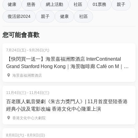
健康
慈善
網上活動
社區
01票務
親子
活動日期：
2024年3月23日至5月3日
復活節2024
親子
健康
社區
報名期間：
2024年3月18日至5月3日
報名費用：
個人：$280；團體 (2-3人)：$480
您可能會喜歡
您亦可以捐款支持WWF保護野生動物及其棲息地，以
至其他重要的保育工作！
7月24日(五) - 9月26日(六)
個人捐款：$100
【快閃買一送一】海景嘉福洲際酒店 InterContinental
*個人捐款者可提交步行紀錄以攜手達成環繞地球一周
Grand Stanford Hong Kong｜海景咖啡廊 Café on M｜
的目標，但不會獲得電子證書及活動紀念禮品，亦不
「鮮味龍蝦盛宴」自助晚餐
海景嘉福洲際酒店
會參與「最高籌款獎」和「最長步行距離獎」計算。
為答謝您的支持，您將會獲得感謝禮物1份，派完即
11月4日(三) - 11月4日(三)
止。
百老匯人氣音樂劇《朱古力獎門人》| 11月首度登陸香港
經典小說及電影改編 香港文化中心隆重上演
活動內容：
香港文化中心大劇院
透過手機或智能手錶紀錄您每日的步行距離，截圖
並於3月23日至5月5日期間上載步行紀錄到活動網頁，
8月8日(六) - 8月9日(日)
合力行出40,075公里 (可上載過去日子的步行紀錄，如