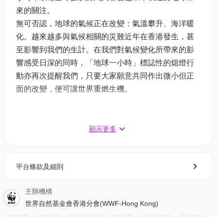
來的關注。
無可否認，地球的氣候正在改變：氣溫攀升、海洋暖
化。越來越多與氣候相關的災難近年在香港發生，甚
至影響到我們的生計。在我們對氣候變化所帶來的影
響感受日深的同時，「地球一小時」標誌性的熄燈行
動亦再次提醒我們，只要大家願意共同作出微小但正
面的改變，便可讓世界重燃生機。
為延續3月23日「地球一小時」活動的精神，我們誠邀
顯示更多
您參加
『為地球而行』
活動，繼續在日常生活中作出
正向改變，每天以步行、跑步或騎單車代步，減少駕
駛或乘搭交通工具，為降低我們的碳足印作出努力。
平台條款及細則
我們的目標是集合大家所步行的里數，以覆蓋至少地
主辦機構
球一周，即40,075公里，以減少至少10,800公斤的碳
世界自然基金會香港分會(WWF-Hong Kong)
排放。 (假設行走40,075公里以取代駕駛汽車)