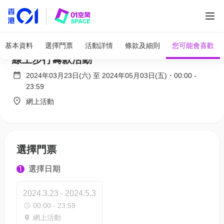
WWF「為地球而行」Walk For The Earth -
基本資料
選擇門票
活動詳情
條款及細則
您可能會喜歡
線上步行籌款活動
2024年03月23日(六)
至
2024年05月03日(五)
・
00:00
-
23:59
網上活動
選擇門票
選擇日期
1
2024.3.23 - 2024.5.3
00:00 - 23:59
網上活動