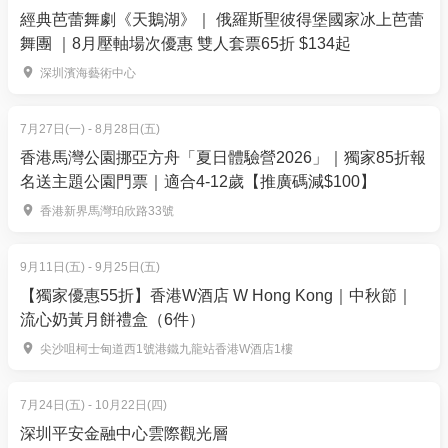
經典芭蕾舞劇《天鵝湖》｜ 俄羅斯聖彼得堡國家冰上芭蕾
您仍可於4月上載3月23至31日的步行紀錄，只需清楚
舞團 ｜8月壓軸場次優惠 雙人套票65折 $134起
顯示日子和步行距離即可)
您亦可分享您的個人籌款網頁給家人朋友，邀請他
深圳濱海藝術中心
們一同支持推動環境保育工作，為守護地球出一分力
電子證書及紀念禮品：
每位成功報名，並於活動完結
7月27日(一) - 8月28日(五)
前步行至少10公里或以上的參加者均可獲得電子證書1
香港馬灣公園挪亞方舟「夏日體驗營2026」｜獨家85折報
名送主題公園門票｜適合4-12歲【推廣碼減$100】
張及紀念禮品1份，包括紀念環保袋1個、運動冰感毛
巾1條、不銹鋼餐具套裝1份及Babo Botanicals護膚級
香港新界馬灣珀欣路33號
礦物防曬乳液 SPF50 (50ml) 1枝。*團體組按最後參與
人數計算，每組最多3張電子證書及3份紀念禮品
9月11日(五) - 9月25日(五)
【獨家優惠55折】香港W酒店 W Hong Kong｜中秋節｜
獎項：
流心奶黃月餅禮盒（6件）
「最高籌款獎」
– 每個組別頭3位籌款總額最高參加者
尖沙咀柯士甸道西1號港鐵九龍站香港W酒店1樓
團體
第一名：
米埔的日與夜（住宿體驗）
x 2位
7月24日(五) - 10月22日(四)
深圳平安金融中心雲際觀光層