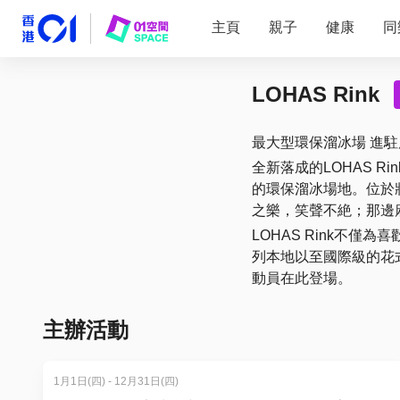
主頁
親子
健康
同
LOHAS Rink
最大型環保溜冰場 進駐
全新落成的LOHAS 
的環保溜冰場地。位於將
之樂，笑聲不絶；那邊
LOHAS Rink不
列本地以至國際級的花
動員在此登場。
主辦活動
1月1日(四) - 12月31日(四)