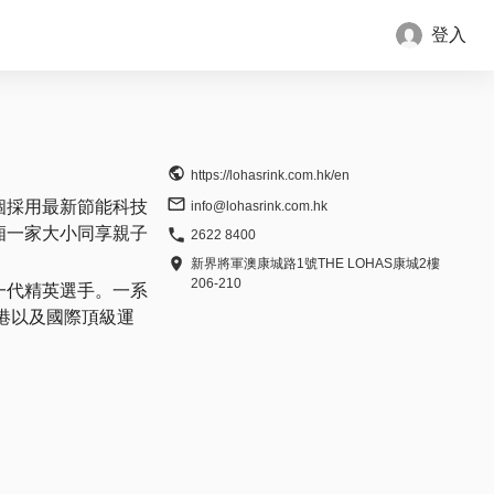
登入
https://lohasrink.com.hk/en
首個採用最新節能科技
info@lohasrink.com.hk
邊廂一家大小同享親子
2622 8400
新界將軍澳康城路1號THE LOHAS康城2樓
206-210
新一代精英選手。一系
港以及國際頂級運