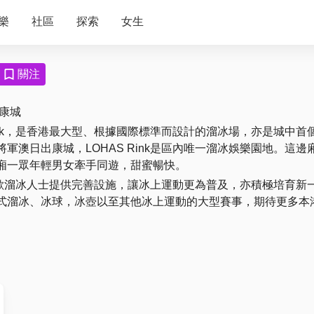
樂
社區
探索
女生
關注
康城
Rink，是香港最大型、根據國際標準而設計的溜冰場，亦是城中
軍澳日出康城，LOHAS Rink是區內唯一溜冰娛樂園地。這
廂一眾年輕男女牽手同遊，甜蜜暢快。
僅為喜歡溜冰人士提供完善設施，讓冰上運動更為普及，亦積極培育
式溜冰、冰球，冰壺以至其他冰上運動的大型賽事，期待更多本