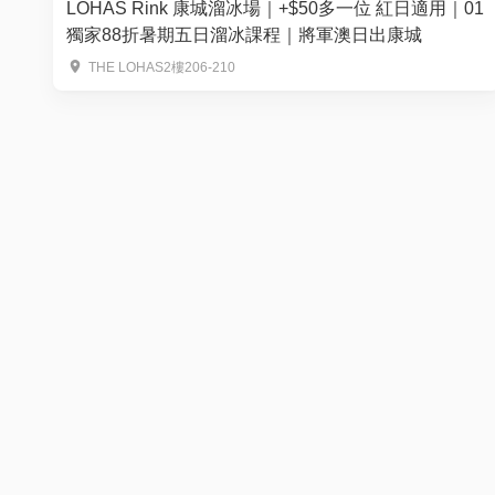
LOHAS Rink 康城溜冰場｜+$50多一位 紅日適用｜01
獨家88折暑期五日溜冰課程｜將軍澳日出康城
THE LOHAS2樓206-210