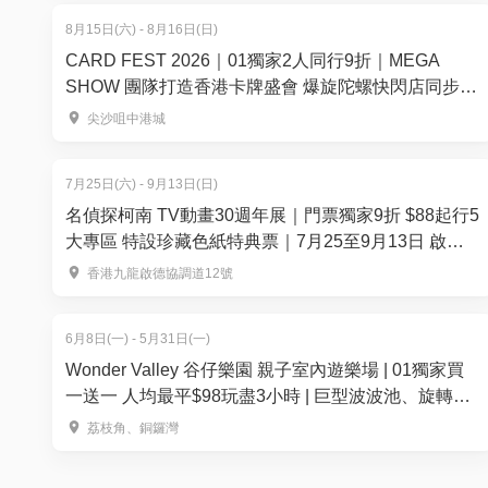
8月15日(六) - 8月16日(日)
CARD FEST 2026｜01獨家2人同行9折｜MEGA
SHOW 團隊打造香港卡牌盛會 爆旋陀螺快閃店同步登
場！8月15-16日登陸尖沙咀中港城
尖沙咀中港城
7月25日(六) - 9月13日(日)
名偵探柯南 TV動畫30週年展｜門票獨家9折 $88起行5
大專區 特設珍藏色紙特典票｜7月25至9月13日 啟德
雙子滙
香港九龍啟德協調道12號
6月8日(一) - 5月31日(一)
Wonder Valley 谷仔樂園 親子室內遊樂場 | 01獨家買
一送一 人均最平$98玩盡3小時 | 巨型波波池、旋轉木
馬 | 荔枝角、銅鑼灣店
荔枝角、銅鑼灣