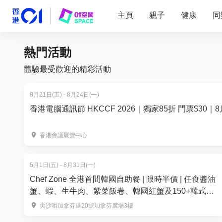
主頁
親子
健康
同
熱門活動
體驗最受歡迎的精彩活動
8月21日(五) - 8月24日(一)
香港電腦通訊節 HKCCF 2026｜獨家85折 門票$30｜8
香港會議展覽中心
5月1日(五) - 8月31日(一)
Chef Zone 全港首間韓國自助餐 | 限時半價 | 任食醬油
蟹、蝦、生牛肉、紫菜飯卷、韓國紅蟹及150+韓式美
食！韓國人主理
尖沙咀加拿芬道20號加拿芬廣場3樓