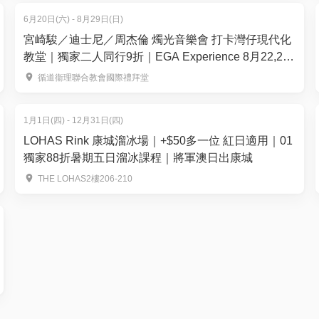
6月20日(六) - 8月29日(日)
宮崎駿／迪士尼／周杰倫 燭光音樂會 打卡灣仔現代化
教堂｜獨家二人同行9折｜EGA Experience 8月22,29
日｜ 循道衞理聯合教會國際禮拜堂
循道衞理聯合教會國際禮拜堂
1月1日(四) - 12月31日(四)
LOHAS Rink 康城溜冰場｜+$50多一位 紅日適用｜01
獨家88折暑期五日溜冰課程｜將軍澳日出康城
THE LOHAS2樓206-210