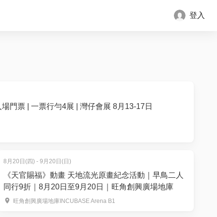
登入
場門票 | 一票行勻4展 | 灣仔會展 8月13-17日
8月20日(四) - 9月20日(日)
《天官賜福》動畫 天地流光原畫紀念活動｜早鳥二人
同行9折｜8月20日至9月20日｜旺角創興廣場地庫
旺角創興廣場地庫INCUBASE Arena B1