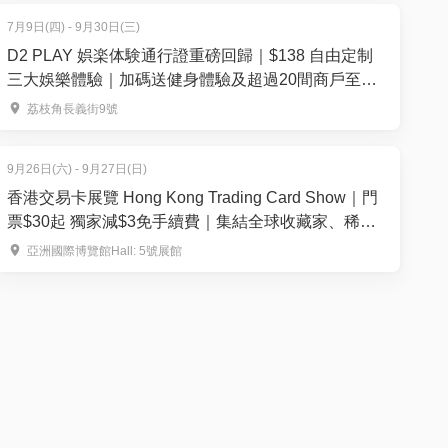
7月9日(四) - 9月30日(三)
D2 PLAY 娯楽体験通行證重磅回歸｜$138 自由定制
三大娛樂體驗｜加碼送健身體驗及超過20間商戶至抵
優惠｜荔枝角 D2 Place
荔枝角長義街9號
9月26日(六) - 9月27日(日)
香港交易卡展覽 Hong Kong Trading Card Show｜門
票$30起 獨家減$3免手續費｜集結全球收藏家、稀有
卡 150+攤位— 運動卡、寶可夢、集換式卡牌遊戲、航
亞洲國際博覽館Hall: 5號展館
海王等 ｜9月26-27日 亞洲國際博覽館Hall 5