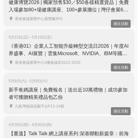
健康博覽2026 | 獨家預售$30／$50各樣精選貨品｜免費
入場參加80+場健康講座、100+參展攤位 | 灣仔會展6月
舉行
香港會議展覽中心展覽廳3FG
過往活動
5月15日(五) - 5月15日(五)
《香港01》企業人工智能升級轉型交流日2026｜年度AI
界盛事、AI展覽｜雲集Microsoft、NVIDIA、IBM等國際
品牌代表同場分享｜免費學ChatGPT、DeepSeek V4等
香港會議展覽中心2樓會議室S221-S230
過往活動
AI工具｜免費報名
5月9日(六) - 5月9日(六)
新手爸媽講座｜免費報名｜送出近10萬禮物｜成功參加
者可獲贈精美禮品包乙份
九龍灣德福花園平台P13-14號
過往活動
4月30日(四) - 4月30日(四)
【重溫】Talk Talk 網上講座系列 深港聯動新篇章：前海