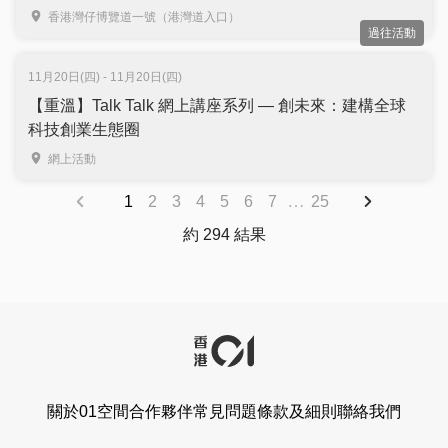
｜免費登記入場
香港灣仔博覽道一號（港灣道入口）
過往活動
11月20日(四) - 11月20日(四)
【重溫】Talk Talk 網上講座系列 — 創未來：建構全球
科技創業生態圈
網上活動
…
1
2
3
4
5
6
7
25
約 294 結果
關於01空間
合作夥伴
常見問題
條款及細則
聯絡我們