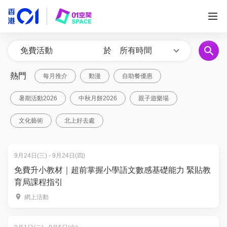
於
所有時間
熱門
每月推介
動漫
自助餐優惠
暑期活動2026
中秋月餅2026
親子遊樂場
文化藝術
北上好去處
9月24日(三) - 9月24日(四)
免費升小教材｜超前掌握小學語文數感基礎能力 緊貼教
育局課程指引
網上活動