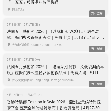
「十五五」與香港的協同機遇
網上活動
過往活動
5月8日(五) - 5月17日(日)
法國五月藝術節 2026｜《以身相承 VOÛTE》結合馬
戲、舞蹈與視覺藝術表演｜免費上演｜5月8至17日 大館
檢閱廣場
大館檢閱廣場Parade Ground, Tai Kwun
過往活動
5月1日(五) - 7月27日(一)
法國五月藝術節 2026｜「邂逅蒙娜麗莎．文藝復興的再
現」虛擬沉浸式體驗及藝術作品展｜免費入場｜5月1日
至7月27日 香港文化博物館
香港文化博物館 Hong Kong Heritage Museum
過往活動
4月27日(一) - 4月30日(四)
香港時裝節 Fashion InStyle 2026｜亞洲全天候時尚採
購平台 匯聚全球時裝貿易商｜香港貿發局｜4月27-30日