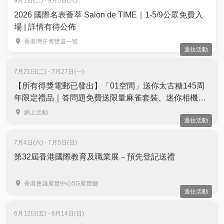
9月1日(二) - 9月5日(六)
2026 國際名表薈萃 Salon de TIME｜1-5/9公眾免費入
場 | 詳情有待公佈
香港灣仔博覽道一號
過往活動
7月21日(二) - 7月27日(一)
【所有得獎電郵已發出】「01空間」送你太古糖145周
年限定禮品｜答問題免費送限量麻雀套裝、迷你相機及
迷你環保袋｜名額10個
網上活動
過往活動
7月4日(六) - 7月5日(日)
第32屆香港國際教育及職業展－預先登記送禮
香港會議展覽中心5G展覽廳
過往活動
6月12日(五) - 6月14日(日)