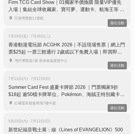
Firm TCG Card Show｜01獨家半價換購 限量VIP優先
入場｜集結全球收藏家、寶可夢、運動卡、航海王等 ｜
亞洲國際博覽館Hall 11
亞洲博覽館11號館
過往活動
7月24日(五) - 7月28日(二)
香港動漫電玩節 ACGHK 2026｜不設現場售票｜網上門
票$25起 一票三館通行 2歲或以下免費入場｜即買即用
｜7月24至28日 灣仔會展
灣仔博覽道1號 香港會議展覽中心
過往活動
7月11日(六) - 7月12日(日)
Summer Card Fest 盛夏卡牌節 2026 ｜門票獨家9折
$18起 逾50檔卡牌單位、Pokémon、海賊王特別藏卡｜
寶可夢卡牌對戰大獎送出日本來回機票、PSA 10 大抽
紅磡置富都會商場7樓中庭
過往活動
獎 | 7月11至12日 紅磡置富都會商場
5月23日(六) - 7月12日(日)
新世紀福音戰士展：線《Lines of EVANGELION》500