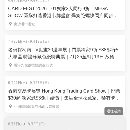
8月15日(六) - 8月16日(日)
CARD FEST 2026｜01獨家2人同行9折｜MEGA
SHOW 團隊打造香港卡牌盛會 爆旋陀螺快閃店同步登
場！8月15-16日登陸尖沙咀中港城
尖沙咀中港城
7月25日(六) - 9月13日(日)
名偵探柯南 TV動畫30週年展｜門票獨家9折 $88起行5
大專區 特設珍藏色紙特典票｜7月25至9月13日 啟德雙
子滙
香港九龍啟德協調道12號
9月26日(六) - 9月27日(日)
香港交易卡展覽 Hong Kong Trading Card Show｜門票
$30起 獨家減$3免手續費｜集結全球收藏家、稀有卡
150+攤位— 運動卡、寶可夢、集換式卡牌遊戲、航海王
亞洲國際博覽館Hall: 5號展館
過往活動
等 ｜9月26-27日 亞洲國際博覽館Hall 5
8月1日(六) - 8月2日(日)