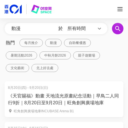
於
所有時間
熱門
每月推介
動漫
自助餐優惠
暑期活動2026
中秋月餅2026
親子遊樂場
文化藝術
北上好去處
8月20日(四) - 9月20日(日)
《天官賜福》動畫 天地流光原畫紀念活動｜早鳥二人同
行9折｜8月20日至9月20日｜旺角創興廣場地庫
旺角創興廣場地庫INCUBASE Arena B1