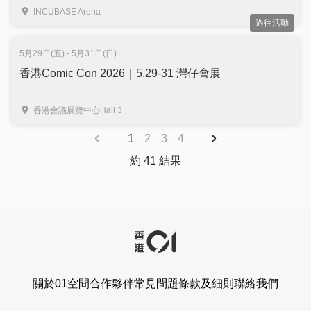
珍貴手稿、會場限定商品｜旺角 INCUBASE Arena
INCUBASE Arena
過往活動
5月29日(五) - 5月31日(日)
香港Comic Con 2026｜5.29-31 灣仔會展
香港會議展覽中心Hall 3
1
2
3
4
約 41 結果
關於01空間
合作夥伴
常見問題
條款及細則
聯絡我們