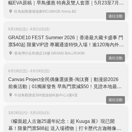
幅EVA原稿｜早鳥優惠 特典及雙人套票｜5月23至7月
12日 旺角INCUBASE Arena
旺角創興廣場地庫INCUBASE Arena B2
過往活動
6月19日(五) - 6月21日(日)
GRADE10 FEST Summer 2026｜香港最大藏卡盛事 門
票$40起 限量VIP證 專屬通道特快入場！逾120海內外參
展商、Pokémon 30 週年特展、麥迪森瘋狂藏卡拍賣會
香港灣仔合和酒店16樓 GRAND BALLROOM
過往活動
｜6月19至21日 灣仔合和中心酒店
6月19日(五) - 6月19日(五)
Canvas Project全民偶像選拔賽-淘汰賽｜動漫節2026
前奏活動｜01獨家發售 早鳥門票減$50！見證本地最強
偶像誕生＋多隊本地人氣現役偶像現場表演
牛頭角觀塘道368號波頓科創中心1樓A室
過往活動
3月28日(六) - 5月10日(日)
《幪面超人古迦25週年紀念：超 Kuuga 展》現已開
幕！限量門票$88起 送入場禮物｜打卡歷代古迦雕像、