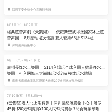
深圳平安金融中心雲際觀光層
8月8日(六) - 8月9日(日)
經典芭蕾舞劇《天鵝湖》｜ 俄羅斯聖彼得堡國家冰上芭
蕾舞團 ｜8月壓軸場次優惠 雙人套票65折 $134起
深圳濱海藝術中心
6月3日(二) - 8月23日(日)
廣州長隆水上樂園 ｜$114入場玩全球入園人數最多水上
樂園！引入國際三大巔峰玩水設備 極致玩水體驗
廣東省廣州市番禺區漢溪大道東299號長隆旅遊度假區
7月10日(五) - 8月31日(一)
(已售罄)港人北上消費券｜深圳世紀滙購物中心｜暑假
45折 $50港幣購買¥100人民幣消費券 7間食玩按摩唱K