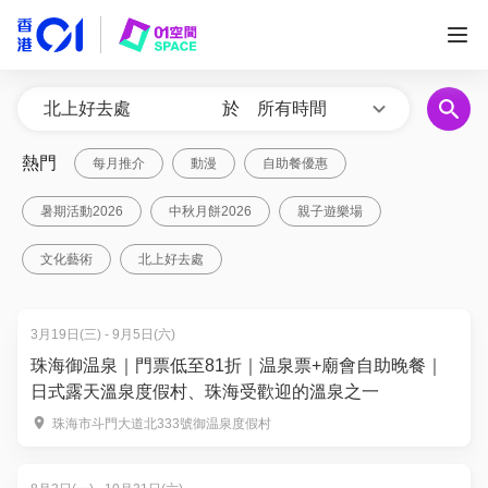
於
所有時間
熱門
每月推介
動漫
自助餐優惠
暑期活動2026
中秋月餅2026
親子遊樂場
文化藝術
北上好去處
3月19日(三) - 9月5日(六)
珠海御温泉｜門票低至81折｜温泉票+廟會自助晚餐｜
日式露天溫泉度假村、珠海受歡迎的溫泉之一
珠海市斗門大道北333號御温泉度假村