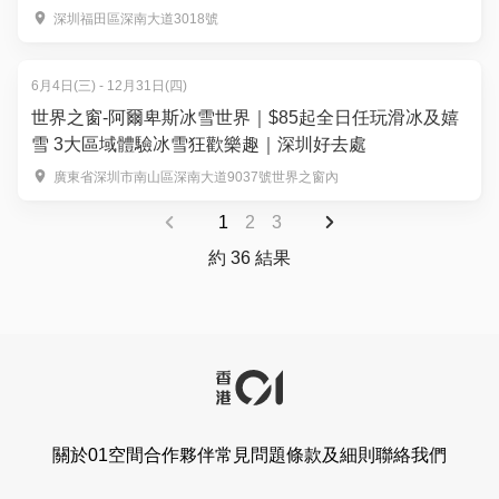
熱門店 週末可用｜暑假北上好去處
深圳福田區深南大道3018號
6月4日(三) - 12月31日(四)
世界之窗-阿爾卑斯冰雪世界｜$85起全日任玩滑冰及嬉
雪 3大區域體驗冰雪狂歡樂趣｜深圳好去處
廣東省深圳市南山區深南大道9037號世界之窗內
1
2
3
約 36 結果
關於01空間
合作夥伴
常見問題
條款及細則
聯絡我們